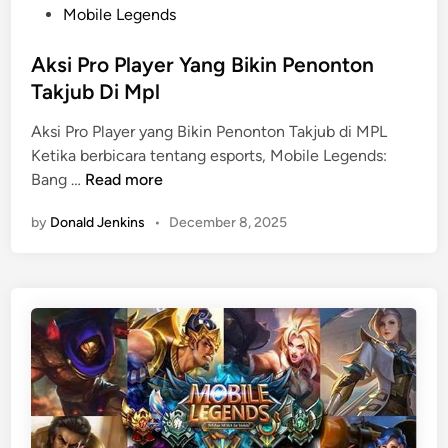
Y
P
Mobile Legends
a
o
n
s
Aksi Pro Player Yang Bikin Penonton
g
t
Takjub Di Mpl
H
e
Aksi Pro Player yang Bikin Penonton Takjub di MPL
a
d
Ketika berbicara tentang esports, Mobile Legends:
r
i
A
Bang …
Read more
u
n
k
s
by
Donald Jenkins
•
December 8, 2025
s
D
i
i
P
k
r
u
o
a
P
s
l
a
a
i
y
S
e
e