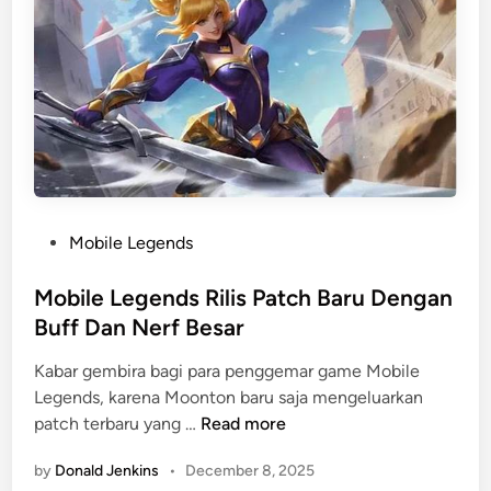
s
n
M
g
a
g
t
a
c
l
h
G
S
o
e
l
r
d
u
P
Mobile Legends
D
M
o
a
p
s
Mobile Legends Rilis Patch Baru Dengan
n
l
t
Buff Dan Nerf Besar
X
Y
e
p
Kabar gembira bagi para penggemar game Mobile
a
d
Legends, karena Moonton baru saja mengeluarkan
n
i
M
patch terbaru yang …
Read more
g
n
o
J
by
Donald Jenkins
•
December 8, 2025
b
a