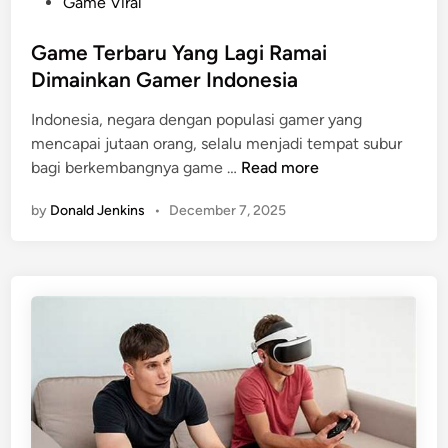
P
Game Viral
e
a
o
r
l
s
Game Terbaru Yang Lagi Ramai
t
Y
t
Dimainkan Gamer Indonesia
a
a
e
n
Indonesia, negara dengan populasi gamer yang
n
d
d
mencapai jutaan orang, selalu menjadi tempat subur
g
i
i
G
bagi berkembangnya game …
Read more
M
n
n
a
a
g
by
Donald Jenkins
•
December 7, 2025
m
k
a
e
i
n
T
n
e
M
r
e
b
n
a
d
r
u
u
n
Y
i