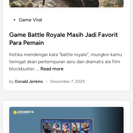
n
n
g
a
a
P
Game Viral
l
n
o
A
s
Game Battle Royale Masih Jadi Favorit
k
t
Para Pemain
s
e
Ketika mendengar kata “battle royale”, mungkin kamu
i
d
teringat akan pertempuran seru dan dramatis ala film
C
i
G
blockbuster. …
Read more
e
n
a
p
by
Donald Jenkins
•
December 7, 2025
m
a
e
t
B
D
a
a
t
n
t
E
l
f
e
e