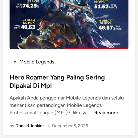
a
n
w
e
a
s
n
i
a
T
a
m
P
Mobile Legends
p
o
i
s
Hero Roamer Yang Paling Sering
l
t
Dipakai Di Mpl
G
e
a
Apakah Anda penggemar Mobile Legends dan selalu
d
n
menantikan pertandingan Mobile Legends
i
a
H
Professional League (MPL)? Jika iya, …
Read more
n
s
e
D
by
Donald Jenkins
•
December 6, 2025
r
i
o