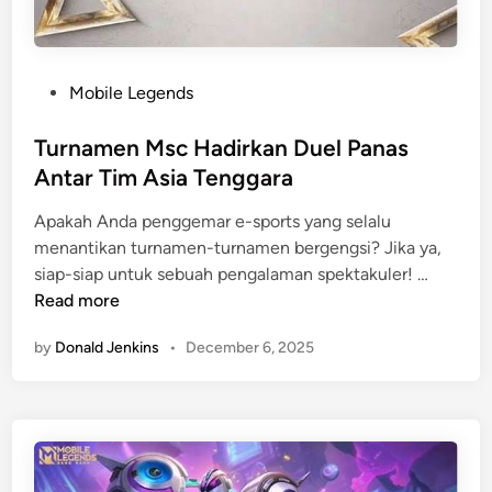
a
t
Y
a
P
Mobile Legends
n
o
g
s
Turnamen Msc Hadirkan Duel Panas
M
t
Antar Tim Asia Tenggara
a
e
Apakah Anda penggemar e-sports yang selalu
s
d
menantikan turnamen-turnamen bergengsi? Jika ya,
i
i
T
siap-siap untuk sebuah pengalaman spektakuler! …
h
n
u
Read more
M
r
e
by
Donald Jenkins
•
December 6, 2025
n
n
a
d
m
o
e
m
n
i
M
n