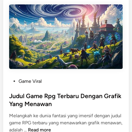
o
o
u
r
n
i
t
t
e
P
r
a
M
r
e
a
t
P
a
e
Y
m
a
a
P
Game Viral
n
i
o
g
n
s
Judul Game Rpg Terbaru Dengan Grafik
W
t
Yang Menawan
a
e
j
Melangkah ke dunia fantasi yang imersif dengan judul
d
i
game RPG terbaru yang menawarkan grafik menawan,
i
b
J
adalah …
Read more
n