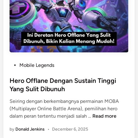
s
a
c
s
H
i
a
M
d
i
i
d
r
L
k
a
a
n
P
Mobile Legends
n
e
o
D
s
Hero Offlane Dengan Sustain Tinggi
u
t
Yang Sulit Dibunuh
e
e
Seiring dengan berkembangnya permainan MOBA
l
d
(Multiplayer Online Battle Arena), pemilihan hero
P
i
H
dalam peran tertentu menjadi salah …
Read more
a
n
e
n
by
Donald Jenkins
•
December 6, 2025
r
a
o