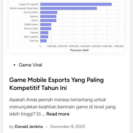
r
i
o
n
P
a
a
s
l
i
i
C
n
e
g
p
M
a
e
P
Game Viral
t
m
o
a
s
Game Mobile Esports Yang Paling
t
t
Kompetitif Tahun Ini
i
e
Apakah Anda pernah merasa tertantang untuk
k
d
menunjukkan keahlian bermain game di level yang
a
i
G
lebih tinggi? Di …
Read more
n
n
a
D
by
Donald Jenkins
•
December 8, 2025
m
i