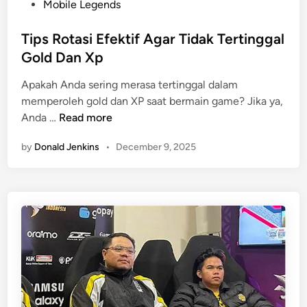
P
Mobile Legends
o
s
Tips Rotasi Efektif Agar Tidak Tertinggal
t
Gold Dan Xp
e
Apakah Anda sering merasa tertinggal dalam
d
memperoleh gold dan XP saat bermain game? Jika ya,
i
T
Anda …
Read more
n
i
by
Donald Jenkins
•
December 9, 2025
p
s
R
o
t
a
s
i
E
f