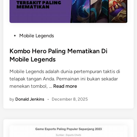
N
a
e
g
r
e
f
T
B
e
P
Mobile Legends
e
r
o
s
k
s
Kombo Hero Paling Mematikan Di
a
u
t
Mobile Legends
r
a
e
t
Mobile Legends adalah dunia pertempuran taktis di
d
U
telapak tangan Anda. Permainan ini bukan sekadar
i
n
K
menekan tombol, …
Read more
n
t
o
u
by
Donald Jenkins
•
December 8, 2025
m
k
b
E
o
l
H
i
e
m