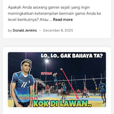
e
a
n
Apakah Anda seorang gamer sejati yang ingin
d
n
I
meningkatkan keterampilan bermain game Anda ke
i
g
n
G
level berikutnya? Atau …
Read more
n
N
i
a
a
by
Donald Jenkins
•
December 8, 2025
m
i
e
k
p
D
l
a
a
u
y
n
O
b
j
e
k
t
i
f