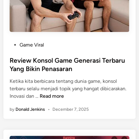
a
a
n
T
g
a
L
h
a
u
g
n
P
Game Viral
i
I
o
R
n
s
Review Konsol Game Generasi Terbaru
a
i
t
Yang Bikin Penasaran
m
e
a
Ketika kita berbicara tentang dunia game, konsol
d
i
terbaru selalu menjadi topik yang hangat dibicarakan.
i
D
R
Inovasi dan …
Read more
n
i
e
m
by
Donald Jenkins
•
December 7, 2025
v
a
i
i
e
n
w
k