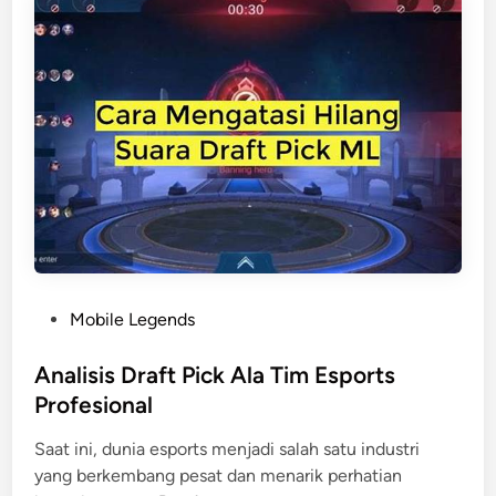
K
a
o
n
n
G
s
a
o
m
l
e
G
r
a
I
m
n
e
d
G
o
e
n
P
Mobile Legends
n
e
o
e
s
s
Analisis Draft Pick Ala Tim Esports
r
i
t
Profesional
a
a
e
s
Saat ini, dunia esports menjadi salah satu industri
d
i
yang berkembang pesat dan menarik perhatian
i
T