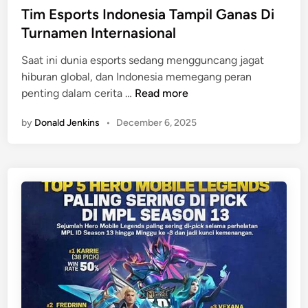
s
Tim Esports Indonesia Tampil Ganas Di
e
t
Turnamen Internasional
n
e
g
Saat ini dunia esports sedang mengguncang jagat
d
a
hiburan global, dan Indonesia memegang peran
i
n
T
penting dalam cerita …
Read more
n
G
i
r
by
Donald Jenkins
•
December 6, 2025
m
a
E
f
s
i
p
k
o
Y
r
a
t
n
s
g
I
M
n
e
d
n
o