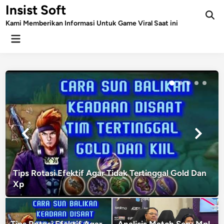
Skip
Insist Soft
to
Kami Memberikan Informasi Untuk Game Viral Saat ini
content
Main
Menu
Tips Rotasi Efektif Agar Tidak Tertinggal Gold Dan
Xp