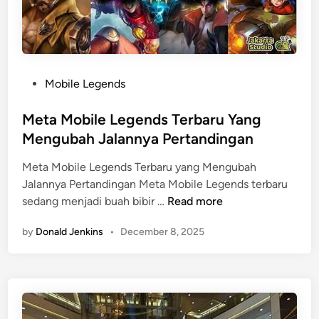
r
m
Y
u
a
a
n
P
g
l
P
Mobile Legends
B
a
o
i
y
s
Meta Mobile Legends Terbaru Yang
k
e
t
Mengubah Jalannya Pertandingan
i
r
e
Meta Mobile Legends Terbaru yang Mengubah
n
d
Jalannya Pertandingan Meta Mobile Legends terbaru
P
i
M
sedang menjadi buah bibir …
Read more
e
n
e
n
by
Donald Jenkins
•
December 8, 2025
t
o
a
n
M
t
o
o
b
n