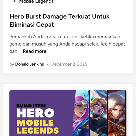
P
Mobile Legends
h
o
B
s
Hero Burst Damage Terkuat Untuk
a
t
Eliminasi Cepat
r
e
u
Pernahkah Anda merasa frustrasi ketika memainkan
d
D
game dan musuh yang Anda hadapi selalu lebih cepat
i
e
H
dan …
Read more
n
n
e
g
by
Donald Jenkins
•
December 8, 2025
r
a
o
n
B
B
u
u
r
f
s
f
t
D
D
a
a
n
m