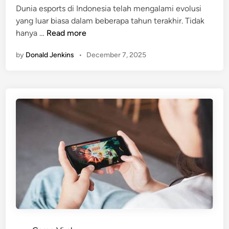
n
Dunia esports di Indonesia telah mengalami evolusi
d
g
yang luar biasa dalam beberapa tahun terakhir. Tidak
i
M
A
hanya …
Read more
n
e
k
n
by
Donald Jenkins
•
December 7, 2025
s
g
i
u
E
b
s
a
p
h
o
J
r
a
t
l
s
a
N
n
a
n
s
y
i
a
o
P
n