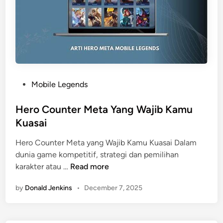
R
k
o
M
y
e
a
m
l
u
e
k
M
a
P
Mobile Legends
a
u
o
s
s
Hero Counter Meta Yang Wajib Kamu
i
t
Kuasai
h
e
Hero Counter Meta yang Wajib Kamu Kuasai Dalam
J
d
dunia game kompetitif, strategi dan pemilihan
a
i
H
karakter atau …
Read more
d
n
e
i
by
Donald Jenkins
•
December 7, 2025
r
F
o
a
C
v