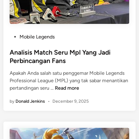
e
k
t
i
f
P
Mobile Legends
A
o
g
s
Analisis Match Seru Mpl Yang Jadi
a
t
Perbincangan Fans
r
e
T
Apakah Anda salah satu penggemar Mobile Legends
d
i
Professional League (MPL) yang tak sabar menantikan
i
d
A
pertandingan seru …
Read more
n
a
n
k
by
Donald Jenkins
•
December 9, 2025
a
T
l
e
i
r
s
t
i
i