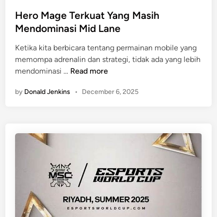
o
a
i
s
Hero Mage Terkuat Yang Masih
l
n
t
Mendominasi Mid Lane
g
e
D
Ketika kita berbicara tentang permainan mobile yang
d
i
memompa adrenalin dan strategi, tidak ada yang lebih
i
p
H
mendominasi …
Read more
n
a
e
k
by
Donald Jenkins
•
December 6, 2025
r
a
o
i
M
D
a
i
g
M
e
p
T
l
e
r
k
u