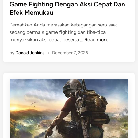
s
Game Fighting Dengan Aksi Cepat Dan
a
s
t
T
Efek Memukau
a
e
i
r
Pernahkah Anda merasakan ketegangan seru saat
d
m
a
sedang bermain game fighting dan tiba-tiba
i
E
n
G
menyaksikan aksi cepat beserta …
Read more
n
s
a
p
by
Donald Jenkins
•
December 7, 2025
m
o
e
r
F
t
i
s
g
P
h
r
t
o
i
f
n
e
g
s
D
i
e
o