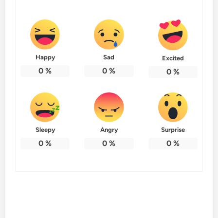
Happy
Sad
Excited
0
%
0
%
0
%
Sleepy
Angry
Surprise
0
%
0
%
0
%