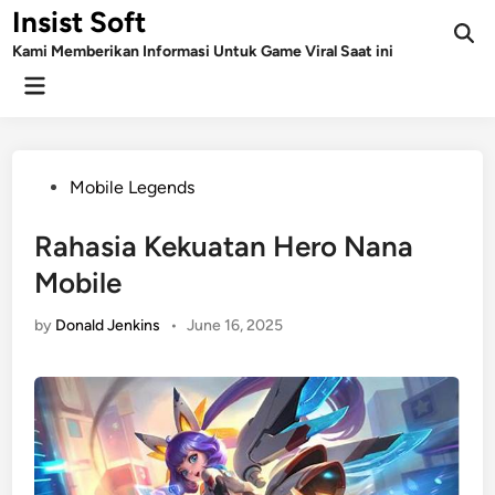
Skip
Insist Soft
to
Kami Memberikan Informasi Untuk Game Viral Saat ini
content
Main
Menu
Posted
Mobile Legends
in
Rahasia Kekuatan Hero Nana
Mobile
by
Donald Jenkins
•
June 16, 2025