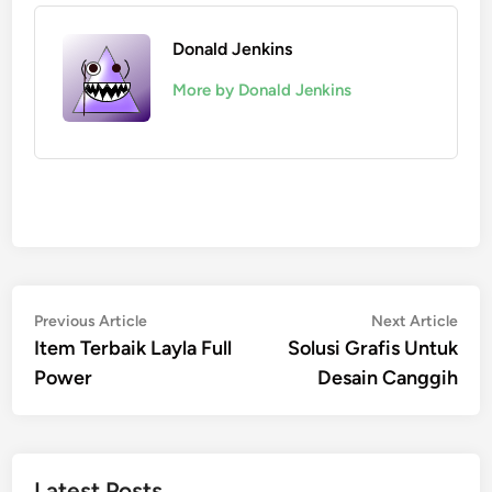
Donald Jenkins
More by Donald Jenkins
Post
Previous
Nex
Previous Article
Next Article
article:
artic
Item Terbaik Layla Full
Solusi Grafis Untuk
navigation
Power
Desain Canggih
Latest Posts