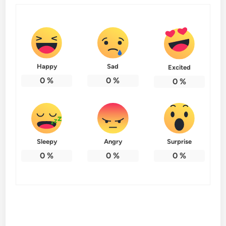
Happy
Sad
Excited
0
%
0
%
0
%
Sleepy
Angry
Surprise
0
%
0
%
0
%