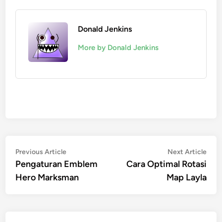
Donald Jenkins
More by Donald Jenkins
Post
Previous
Nex
Previous Article
Next Article
article:
artic
Pengaturan Emblem
Cara Optimal Rotasi
navigation
Hero Marksman
Map Layla