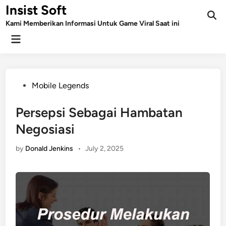
Skip
Insist Soft
to
Kami Memberikan Informasi Untuk Game Viral Saat ini
content
Main
Menu
Posted
Mobile Legends
in
Persepsi Sebagai Hambatan
Negosiasi
by
Donald Jenkins
•
July 2, 2025