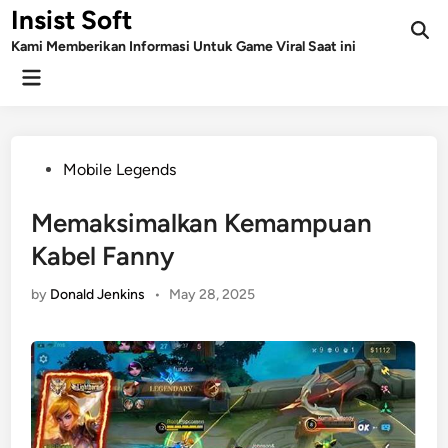
Skip
Insist Soft
to
Kami Memberikan Informasi Untuk Game Viral Saat ini
content
Main
Menu
Posted
Mobile Legends
in
Memaksimalkan Kemampuan
Kabel Fanny
by
Donald Jenkins
•
May 28, 2025