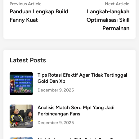
Post
Previous
Nex
Previous Article
Next Article
article:
artic
Panduan Lengkap Build
Langkah-langkah
navigation
Fanny Kuat
Optimalisasi Skill
Permainan
Latest Posts
Tips Rotasi Efektif Agar Tidak Tertinggal
Gold Dan Xp
December 9, 2025
Analisis Match Seru Mpl Yang Jadi
Perbincangan Fans
December 9, 2025