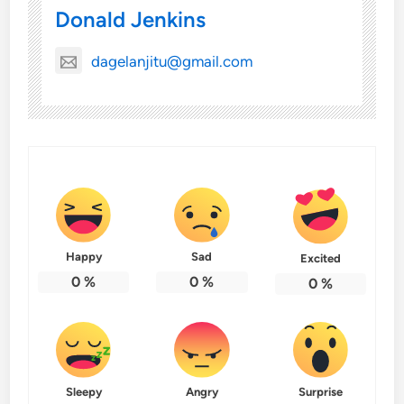
Donald Jenkins
dagelanjitu@gmail.com
Happy
Sad
Excited
0
%
0
%
0
%
Sleepy
Angry
Surprise