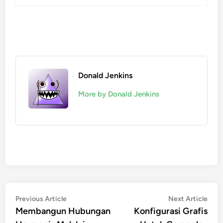
Donald Jenkins
More by Donald Jenkins
Post
Previous
Nex
Previous Article
Next Article
article:
artic
Membangun Hubungan
Konfigurasi Grafis
navigation