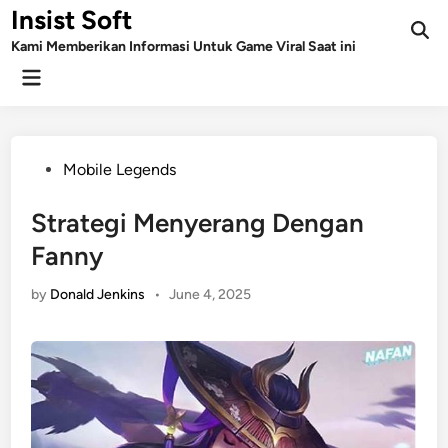
Skip
Insist Soft
to
Kami Memberikan Informasi Untuk Game Viral Saat ini
content
Main
Menu
Posted
Mobile Legends
in
Strategi Menyerang Dengan
Fanny
by
Donald Jenkins
•
June 4, 2025