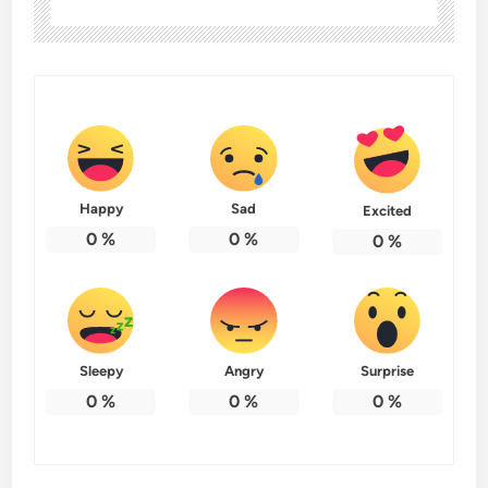
Happy
Sad
Excited
0
%
0
%
0
%
Sleepy
Angry
Surprise
0
%
0
%
0
%