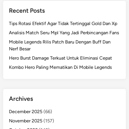
Recent Posts
Tips Rotasi Efektif Agar Tidak Tertinggal Gold Dan Xp
Analisis Match Seru Mpl Yang Jadi Perbincangan Fans
Mobile Legends Rilis Patch Baru Dengan Buff Dan
Nerf Besar
Hero Burst Damage Terkuat Untuk Eliminasi Cepat
Kombo Hero Paling Mematikan Di Mobile Legends
Archives
December 2025
(66)
November 2025
(157)