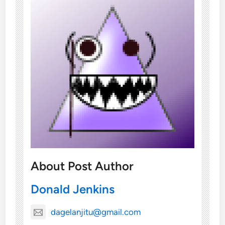
About Post Author
Donald Jenkins
dagelanjitu@gmail.com