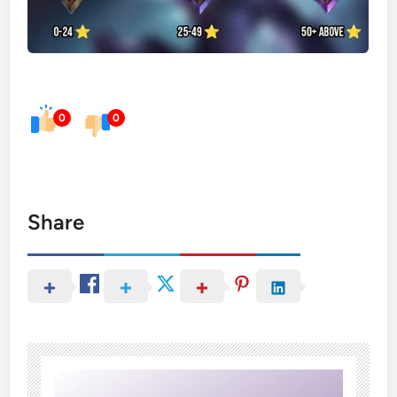
0
0
Share