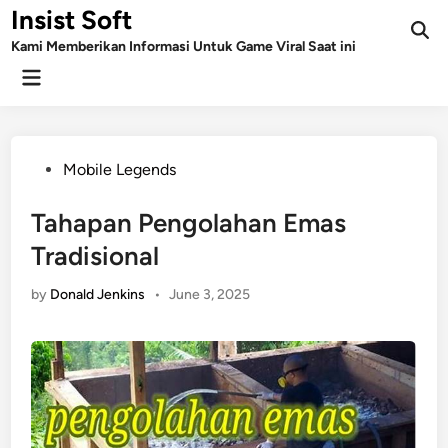
Skip
Insist Soft
to
Kami Memberikan Informasi Untuk Game Viral Saat ini
content
Main
Menu
Posted
Mobile Legends
in
Tahapan Pengolahan Emas
Tradisional
by
Donald Jenkins
•
June 3, 2025