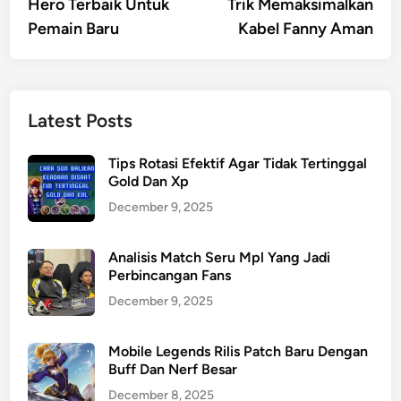
article:
artic
Hero Terbaik Untuk
Trik Memaksimalkan
navigation
Pemain Baru
Kabel Fanny Aman
Latest Posts
Tips Rotasi Efektif Agar Tidak Tertinggal
Gold Dan Xp
December 9, 2025
Analisis Match Seru Mpl Yang Jadi
Perbincangan Fans
December 9, 2025
Mobile Legends Rilis Patch Baru Dengan
Buff Dan Nerf Besar
December 8, 2025