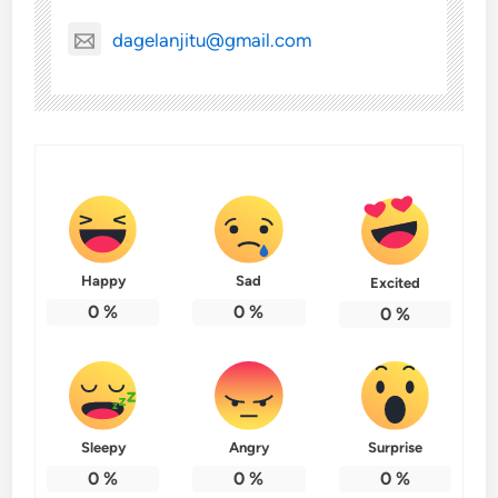
dagelanjitu@gmail.com
Happy
Sad
Excited
0
%
0
%
0
%
Sleepy
Angry
Surprise
0
%
0
%
0
%