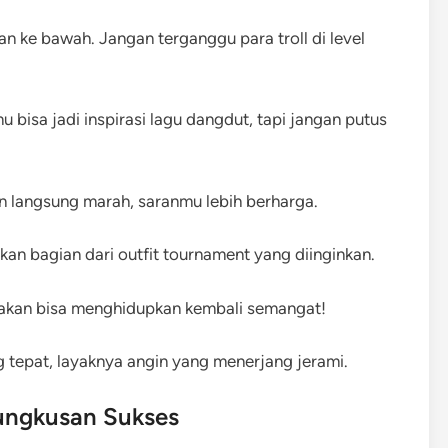
an ke bawah. Jangan terganggu para troll di level
bisa jadi inspirasi lagu dangdut, tapi jangan putus
an langsung marah, saranmu lebih berharga.
kan bagian dari outfit tournament yang diinginkan.
dakan bisa menghidupkan kembali semangat!
 tepat, layaknya angin yang menerjang jerami.
Bungkusan Sukses