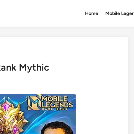
Home
Mobile Lege
Rank Mythic