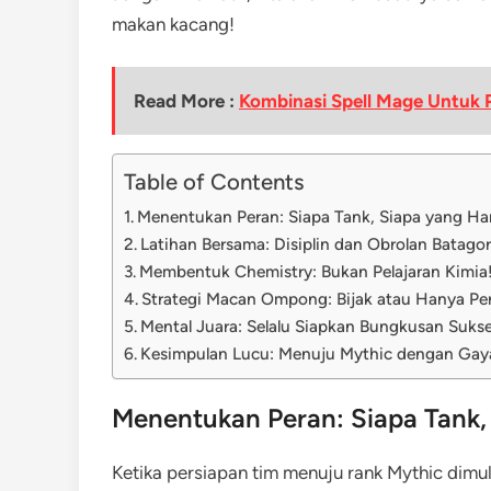
makan kacang!
Read More :
Kombinasi Spell Mage Untuk 
Table of Contents
Menentukan Peran: Siapa Tank, Siapa yang Ha
Latihan Bersama: Disiplin dan Obrolan Batago
Membentuk Chemistry: Bukan Pelajaran Kimia
Strategi Macan Ompong: Bijak atau Hanya Pe
Mental Juara: Selalu Siapkan Bungkusan Suks
Kesimpulan Lucu: Menuju Mythic dengan Gay
Menentukan Peran: Siapa Tank,
Ketika persiapan tim menuju rank Mythic dimu