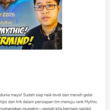
dunia maya! Sudah siap naik level dan meraih gelar
 tips dan trik dalam persiapan tim menuju rank Mythic.
enyenangkan mungkin—seolah kita bermain sambil