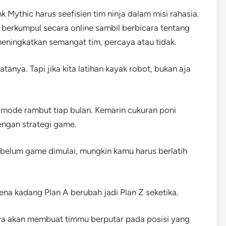
k Mythic harus seefisien tim ninja dalam misi rahasia.
m berkumpul secara online sambil berbicara tentang
meningkatkan semangat tim, percaya atau tidak.
tanya. Tapi jika kita latihan kayak robot, bukan aja
 mode rambut tiap bulan. Kemarin cukuran poni
engan strategi game.
ebelum game dimulai, mungkin kamu harus berlatih
rena kadang Plan A berubah jadi Plan Z seketika.
nya akan membuat timmu berputar pada posisi yang