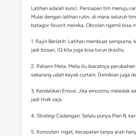
Latihan adalah kunci. Persiapan tim menuju ran
Mulai dengan latihan rutin, di mana seluruh ti
batagor favorit mereka. Obrolan ngemil bisa 
1. Rajin Berlatih: Latihan membuat sempurna, ka
jadi bosan, IQ kita juga bisa turun drastis.
2. Pahami Meta: Meta itu ibaratnya perubahan
sekarang udah kayak curtain. Demikian juga d
3. Kendalikan Emosi: Jika emosimu meledak s
jadi Hulk saja.
4. Strategi Cadangan: Selalu punya Plan B, ka
5. Konsisten: Ingat, kecepatan tanpa arah ha