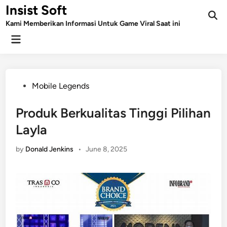
Skip
Insist Soft
to
Kami Memberikan Informasi Untuk Game Viral Saat ini
content
Main
Menu
Posted
Mobile Legends
in
Produk Berkualitas Tinggi Pilihan
Layla
by
Donald Jenkins
•
June 8, 2025