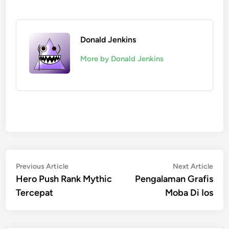
Donald Jenkins
More by Donald Jenkins
Post
Previous
Nex
Previous Article
Next Article
article:
artic
Hero Push Rank Mythic
Pengalaman Grafis
navigation
Tercepat
Moba Di Ios