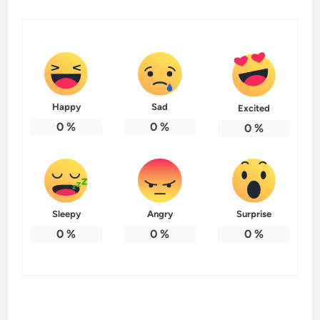
Happy
Sad
Excited
0
%
0
%
0
%
Sleepy
Angry
Surprise
0
%
0
%
0
%