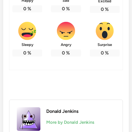
Happy
Sad
Excited
0
%
0
%
0
%
Sleepy
Angry
Surprise
0
%
0
%
0
%
Donald Jenkins
More by Donald Jenkins