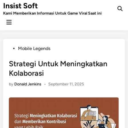
Skip
Insist Soft
to
Kami Memberikan Informasi Untuk Game Viral Saat ini
content
Main
Menu
Posted
Mobile Legends
in
Strategi Untuk Meningkatkan
Kolaborasi
by
Donald Jenkins
•
September 11, 2025