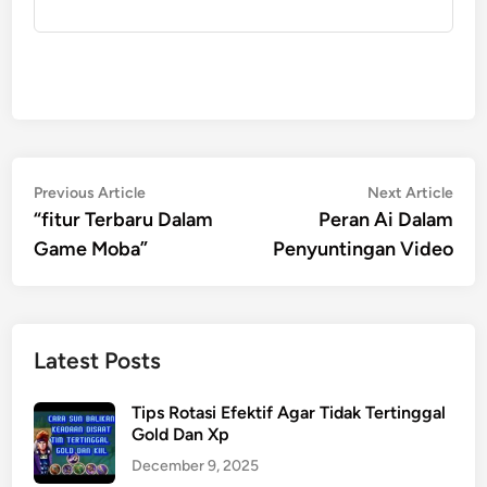
Post
Previous
Nex
Previous Article
Next Article
article:
artic
“fitur Terbaru Dalam
Peran Ai Dalam
navigation
Game Moba”
Penyuntingan Video
Latest Posts
Tips Rotasi Efektif Agar Tidak Tertinggal
Gold Dan Xp
December 9, 2025