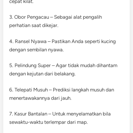
cepat kilat.
3. Obor Pengacau – Sebagai alat pengalih
perhatian saat dikejar.
4. Ransel Nyawa – Pastikan Anda seperti kucing
dengan sembilan nyawa.
5. Pelindung Super – Agar tidak mudah dihantam
dengan kejutan dari belakang.
6. Telepati Musuh – Prediksi langkah musuh dan
menertawakannya dari jauh.
7. Kasur Bantalan – Untuk menyelamatkan bila
sewaktu-waktu terlempar dari map.