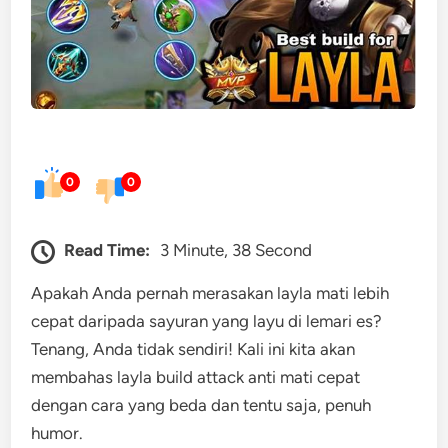
0
0
Read Time:
3 Minute, 38 Second
Apakah Anda pernah merasakan layla mati lebih
cepat daripada sayuran yang layu di lemari es?
Tenang, Anda tidak sendiri! Kali ini kita akan
membahas layla build attack anti mati cepat
dengan cara yang beda dan tentu saja, penuh
humor.