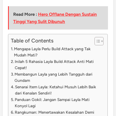
Read More :
Hero Offlane Dengan Sustain
Tinggi Yang Sulit Dibunuh
Table of Contents
Mengapa Layla Perlu Build Attack yang Tak
Mudah Mati?
Inilah 5 Rahasia Layla Build Attack Anti Mati
Cepat!
Membangun Layla yang Lebih Tangguh dari
Gundam
Senarai Item Layla: Ketahui Musuh Lebih Baik
dari Kenalan Sendiri!
Panduan Gokil: Jangan Sampai Layla Mati
Konyol Lagi
Rangkuman: Menertawakan Kesalahan Demi