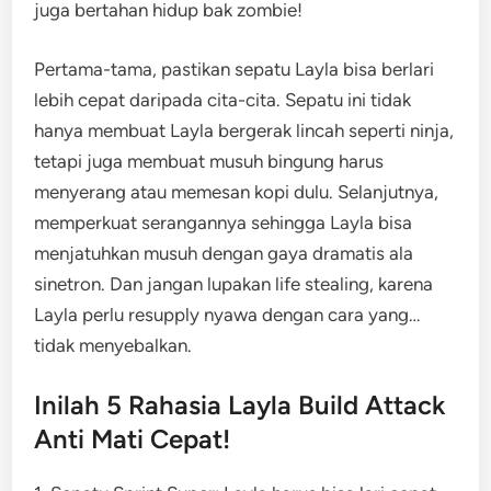
juga bertahan hidup bak zombie!
Pertama-tama, pastikan sepatu Layla bisa berlari
lebih cepat daripada cita-cita. Sepatu ini tidak
hanya membuat Layla bergerak lincah seperti ninja,
tetapi juga membuat musuh bingung harus
menyerang atau memesan kopi dulu. Selanjutnya,
memperkuat serangannya sehingga Layla bisa
menjatuhkan musuh dengan gaya dramatis ala
sinetron. Dan jangan lupakan life stealing, karena
Layla perlu resupply nyawa dengan cara yang…
tidak menyebalkan.
Inilah 5 Rahasia Layla Build Attack
Anti Mati Cepat!