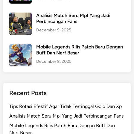
Analisis Match Seru Mpl Yang Jadi
Perbincangan Fans
December 9, 2025
Mobile Legends Rilis Patch Baru Dengan
Buff Dan Nerf Besar
December 8, 2025
Recent Posts
Tips Rotasi Efektif Agar Tidak Tertinggal Gold Dan Xp
Analisis Match Seru Mpl Yang Jadi Perbincangan Fans
Mobile Legends Rilis Patch Baru Dengan Buff Dan
Nerf Besar