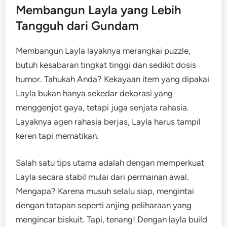
Membangun Layla yang Lebih
Tangguh dari Gundam
Membangun Layla layaknya merangkai puzzle,
butuh kesabaran tingkat tinggi dan sedikit dosis
humor. Tahukah Anda? Kekayaan item yang dipakai
Layla bukan hanya sekedar dekorasi yang
menggenjot gaya, tetapi juga senjata rahasia.
Layaknya agen rahasia berjas, Layla harus tampil
keren tapi mematikan.
Salah satu tips utama adalah dengan memperkuat
Layla secara stabil mulai dari permainan awal.
Mengapa? Karena musuh selalu siap, mengintai
dengan tatapan seperti anjing peliharaan yang
mengincar biskuit. Tapi, tenang! Dengan layla build