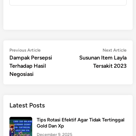
Post
Previous
Nex
Previous Article
Next Article
article:
artic
Dampak Persepsi
Susunan Item Layla
navigation
Terhadap Hasil
Tersakit 2023
Negosiasi
Latest Posts
Tips Rotasi Efektif Agar Tidak Tertinggal
Gold Dan Xp
December 9, 2025