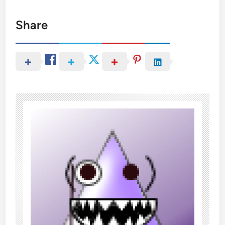
Share