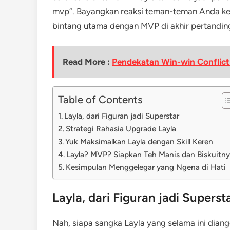
mvp”. Bayangkan reaksi teman-teman Anda ket
bintang utama dengan MVP di akhir pertandin
Read More :
Pendekatan Win-win Conflict
Table of Contents
Layla, dari Figuran jadi Superstar
Strategi Rahasia Upgrade Layla
Yuk Maksimalkan Layla dengan Skill Keren
Layla? MVP? Siapkan Teh Manis dan Biskuitny
Kesimpulan Menggelegar yang Ngena di Hati
Layla, dari Figuran jadi Superst
Nah, siapa sangka Layla yang selama ini dia