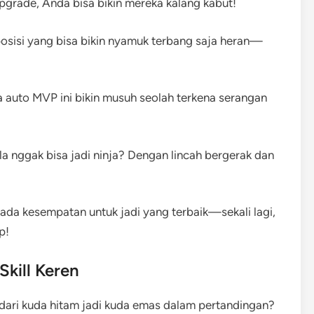
pgrade, Anda bisa bikin mereka kalang kabut!
 posisi yang bisa bikin nyamuk terbang saja heran—
la auto MVP ini bikin musuh seolah terkena serangan
la nggak bisa jadi ninja? Dengan lincah bergerak dan
ada kesempatan untuk jadi yang terbaik—sekali lagi,
p!
kill Keren
dari kuda hitam jadi kuda emas dalam pertandingan?