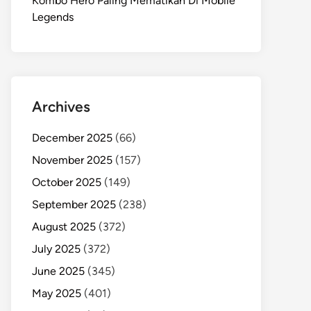
Kombo Hero Paling Mematikan Di Mobile
Legends
Archives
December 2025
(66)
November 2025
(157)
October 2025
(149)
September 2025
(238)
August 2025
(372)
July 2025
(372)
June 2025
(345)
May 2025
(401)