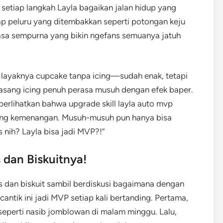
 setiap langkah Layla bagaikan jalan hidup yang
ap peluru yang ditembakkan seperti potongan keju
rasa sempurna yang bikin ngefans semuanya jatuh
layaknya cupcake tanpa icing—sudah enak, tetapi
pasang icing penuh perasa musuh dengan efek baper.
erlihatkan bahwa upgrade skill layla auto mvp
ang kemenangan. Musuh-musuh pun hanya bisa
s nih? Layla bisa jadi MVP?!”
 dan Biskuitnya!
is dan biskuit sambil berdiskusi bagaimana dengan
i cantik ini jadi MVP setiap kali bertanding. Pertama,
ne seperti nasib jomblowan di malam minggu. Lalu,