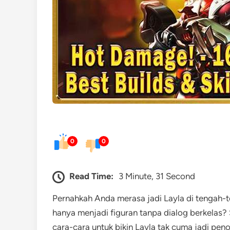
0
0
Read Time:
3 Minute, 31 Second
Pernahkah Anda merasa jadi Layla di tengah-
hanya menjadi figuran tanpa dialog berkelas? S
cara-cara untuk bikin Layla tak cuma jadi pen