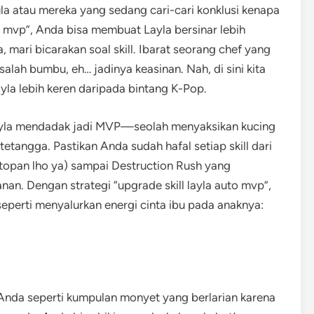
ula atau mereka yang sedang cari-cari konklusi kenapa
o mvp”, Anda bisa membuat Layla bersinar lebih
a, mari bicarakan soal skill. Ibarat seorang chef yang
alah bumbu, eh… jadinya keasinan. Nah, di sini kita
a lebih keren daripada bintang K-Pop.
Layla mendadak jadi MVP—seolah menyaksikan kucing
tetangga. Pastikan Anda sudah hafal setiap skill dari
n topan lho ya) sampai Destruction Rush yang
n. Dengan strategi “upgrade skill layla auto mvp”,
eperti menyalurkan energi cinta ibu pada anaknya:
Anda seperti kumpulan monyet yang berlarian karena