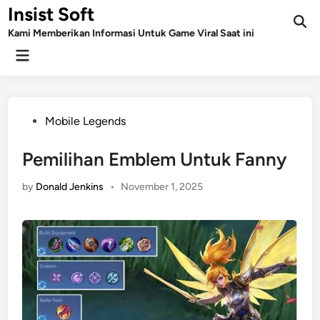
Skip
Insist Soft
to
Kami Memberikan Informasi Untuk Game Viral Saat ini
content
Main
Menu
Posted
Mobile Legends
in
Pemilihan Emblem Untuk Fanny
by
Donald Jenkins
•
November 1, 2025