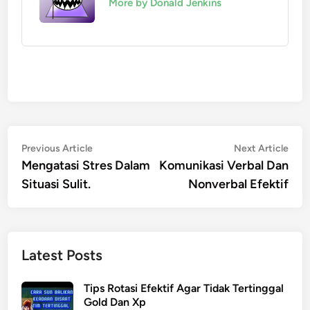
More by Donald Jenkins
Post
Previous
Nex
Previous Article
Next Article
article:
artic
Mengatasi Stres Dalam
Komunikasi Verbal Dan
navigation
Situasi Sulit.
Nonverbal Efektif
Latest Posts
Tips Rotasi Efektif Agar Tidak Tertinggal
Gold Dan Xp