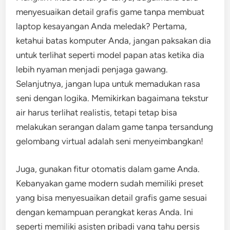
menyesuaikan detail grafis game tanpa membuat
laptop kesayangan Anda meledak? Pertama,
ketahui batas komputer Anda, jangan paksakan dia
untuk terlihat seperti model papan atas ketika dia
lebih nyaman menjadi penjaga gawang.
Selanjutnya, jangan lupa untuk memadukan rasa
seni dengan logika. Memikirkan bagaimana tekstur
air harus terlihat realistis, tetapi tetap bisa
melakukan serangan dalam game tanpa tersandung
gelombang virtual adalah seni menyeimbangkan!
Juga, gunakan fitur otomatis dalam game Anda.
Kebanyakan game modern sudah memiliki preset
yang bisa menyesuaikan detail grafis game sesuai
dengan kemampuan perangkat keras Anda. Ini
seperti memiliki asisten pribadi yang tahu persis