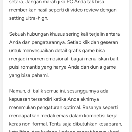
setara. Jangan marah jika PC Anda tak bisa
memberikan hasil seperti di video review dengan
setting ultra-high.
Sebuah hubungan khusus sering kali terjalin antara
Anda dan pengaturannya. Setiap klik dan geseran
untuk menyesuaikan detail grafis game bisa
menjadi momen emosional, bagai menuliskan bait
puisi romantis yang hanya Anda dan dunia game
yang bisa pahami.
Namun, di balik semua ini, sesungguhnya ada
kepuasan tersendiri ketika Anda akhirnya
menemukan pengaturan optimal. Rasanya seperti
mendapatkan medali emas dalam kompetisi kerja
keras non-formal. Tentu saja dibutuhkan kesabaran,