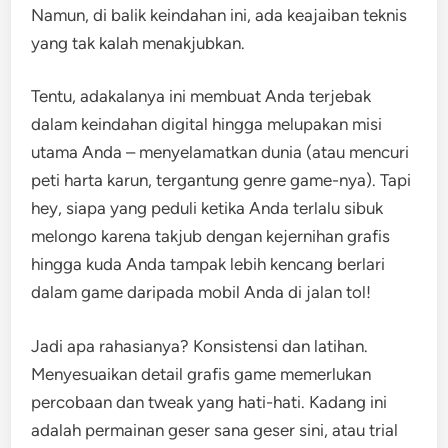
Namun, di balik keindahan ini, ada keajaiban teknis
yang tak kalah menakjubkan.
Tentu, adakalanya ini membuat Anda terjebak
dalam keindahan digital hingga melupakan misi
utama Anda – menyelamatkan dunia (atau mencuri
peti harta karun, tergantung genre game-nya). Tapi
hey, siapa yang peduli ketika Anda terlalu sibuk
melongo karena takjub dengan kejernihan grafis
hingga kuda Anda tampak lebih kencang berlari
dalam game daripada mobil Anda di jalan tol!
Jadi apa rahasianya? Konsistensi dan latihan.
Menyesuaikan detail grafis game memerlukan
percobaan dan tweak yang hati-hati. Kadang ini
adalah permainan geser sana geser sini, atau trial