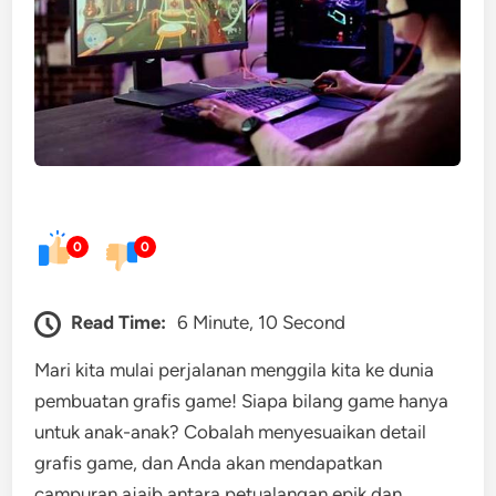
0
0
Read Time:
6 Minute, 10 Second
Mari kita mulai perjalanan menggila kita ke dunia
pembuatan grafis game! Siapa bilang game hanya
untuk anak-anak? Cobalah menyesuaikan detail
grafis game, dan Anda akan mendapatkan
campuran ajaib antara petualangan epik dan