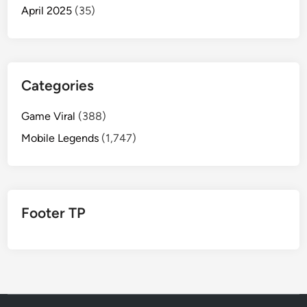
April 2025
(35)
Categories
Game Viral
(388)
Mobile Legends
(1,747)
Footer TP