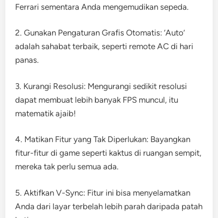
Ferrari sementara Anda mengemudikan sepeda.
2. Gunakan Pengaturan Grafis Otomatis: ‘Auto’
adalah sahabat terbaik, seperti remote AC di hari
panas.
3. Kurangi Resolusi: Mengurangi sedikit resolusi
dapat membuat lebih banyak FPS muncul, itu
matematik ajaib!
4. Matikan Fitur yang Tak Diperlukan: Bayangkan
fitur-fitur di game seperti kaktus di ruangan sempit,
mereka tak perlu semua ada.
5. Aktifkan V-Sync: Fitur ini bisa menyelamatkan
Anda dari layar terbelah lebih parah daripada patah