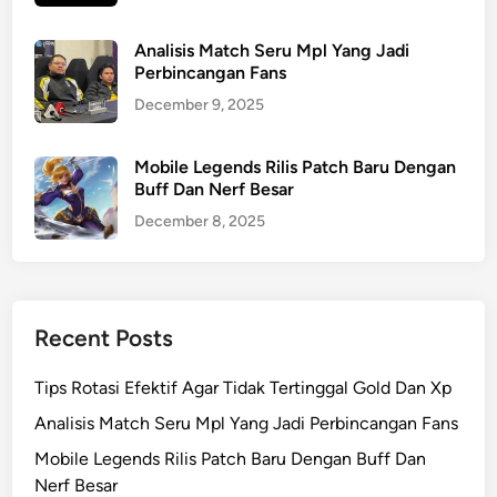
Analisis Match Seru Mpl Yang Jadi
Perbincangan Fans
December 9, 2025
Mobile Legends Rilis Patch Baru Dengan
Buff Dan Nerf Besar
December 8, 2025
Recent Posts
Tips Rotasi Efektif Agar Tidak Tertinggal Gold Dan Xp
Analisis Match Seru Mpl Yang Jadi Perbincangan Fans
Mobile Legends Rilis Patch Baru Dengan Buff Dan
Nerf Besar