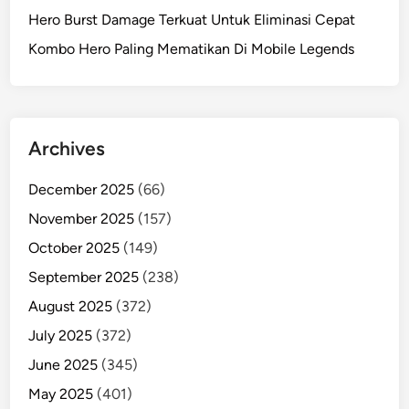
Hero Burst Damage Terkuat Untuk Eliminasi Cepat
Kombo Hero Paling Mematikan Di Mobile Legends
Archives
December 2025
(66)
November 2025
(157)
October 2025
(149)
September 2025
(238)
August 2025
(372)
July 2025
(372)
June 2025
(345)
May 2025
(401)