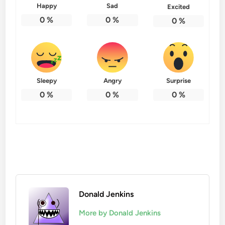
Happy
Sad
Excited
0
%
0
%
0
%
Sleepy
Angry
Surprise
0
%
0
%
0
%
Donald Jenkins
More by Donald Jenkins