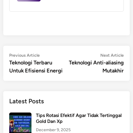
Post
Previous
Nex
Previous Article
Next Article
article:
artic
Teknologi Terbaru
Teknologi Anti-aliasing
navigation
Untuk Efisiensi Energi
Mutakhir
Latest Posts
Tips Rotasi Efektif Agar Tidak Tertinggal
Gold Dan Xp
December 9, 2025