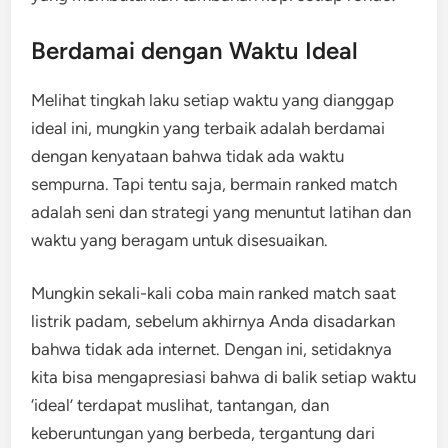
Berdamai dengan Waktu Ideal
Melihat tingkah laku setiap waktu yang dianggap
ideal ini, mungkin yang terbaik adalah berdamai
dengan kenyataan bahwa tidak ada waktu
sempurna. Tapi tentu saja, bermain ranked match
adalah seni dan strategi yang menuntut latihan dan
waktu yang beragam untuk disesuaikan.
Mungkin sekali-kali coba main ranked match saat
listrik padam, sebelum akhirnya Anda disadarkan
bahwa tidak ada internet. Dengan ini, setidaknya
kita bisa mengapresiasi bahwa di balik setiap waktu
‘ideal’ terdapat muslihat, tantangan, dan
keberuntungan yang berbeda, tergantung dari