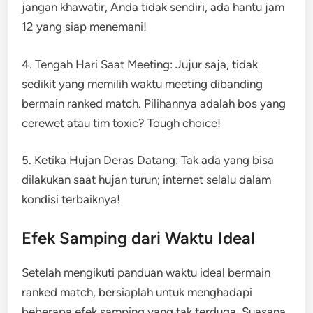
jangan khawatir, Anda tidak sendiri, ada hantu jam
12 yang siap menemani!
4. Tengah Hari Saat Meeting: Jujur saja, tidak
sedikit yang memilih waktu meeting dibanding
bermain ranked match. Pilihannya adalah bos yang
cerewet atau tim toxic? Tough choice!
5. Ketika Hujan Deras Datang: Tak ada yang bisa
dilakukan saat hujan turun; internet selalu dalam
kondisi terbaiknya!
Efek Samping dari Waktu Ideal
Setelah mengikuti panduan waktu ideal bermain
ranked match, bersiaplah untuk menghadapi
beberapa efek samping yang tak terduga. Suasana