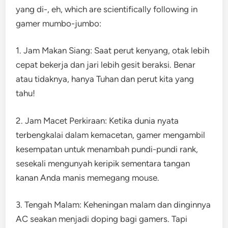
yang di-, eh, which are scientifically following in
gamer mumbo-jumbo:
1. Jam Makan Siang: Saat perut kenyang, otak lebih
cepat bekerja dan jari lebih gesit beraksi. Benar
atau tidaknya, hanya Tuhan dan perut kita yang
tahu!
2. Jam Macet Perkiraan: Ketika dunia nyata
terbengkalai dalam kemacetan, gamer mengambil
kesempatan untuk menambah pundi-pundi rank,
sesekali mengunyah keripik sementara tangan
kanan Anda manis memegang mouse.
3. Tengah Malam: Keheningan malam dan dinginnya
AC seakan menjadi doping bagi gamers. Tapi