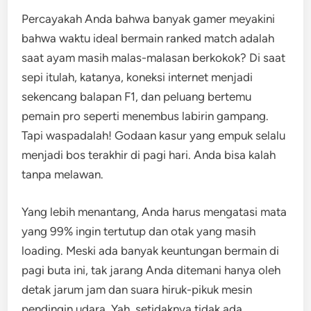
Percayakah Anda bahwa banyak gamer meyakini
bahwa waktu ideal bermain ranked match adalah
saat ayam masih malas-malasan berkokok? Di saat
sepi itulah, katanya, koneksi internet menjadi
sekencang balapan F1, dan peluang bertemu
pemain pro seperti menembus labirin gampang.
Tapi waspadalah! Godaan kasur yang empuk selalu
menjadi bos terakhir di pagi hari. Anda bisa kalah
tanpa melawan.
Yang lebih menantang, Anda harus mengatasi mata
yang 99% ingin tertutup dan otak yang masih
loading. Meski ada banyak keuntungan bermain di
pagi buta ini, tak jarang Anda ditemani hanya oleh
detak jarum jam dan suara hiruk-pikuk mesin
pendingin udara. Yah, setidaknya tidak ada