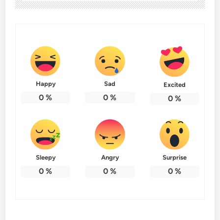
Happy
Sad
Excited
0
%
0
%
0
%
Sleepy
Angry
Surprise
0
%
0
%
0
%