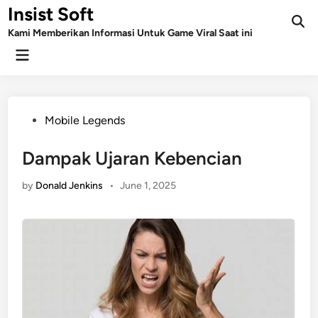
Skip
Insist Soft
to
Kami Memberikan Informasi Untuk Game Viral Saat ini
content
Main
Menu
Posted
Mobile Legends
in
Dampak Ujaran Kebencian
by
Donald Jenkins
•
June 1, 2025