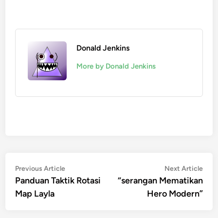
Donald Jenkins
More by Donald Jenkins
Post
Previous
Nex
Previous Article
Next Article
article:
artic
Panduan Taktik Rotasi
“serangan Mematikan
navigation
Map Layla
Hero Modern”