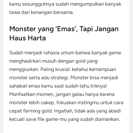
kamu sesungguhnya sudah mengumpulkan banyak
tawa dan kenangan bersama.
Monster yang ‘Emas’, Tapi Jangan
Haus Harta
Sudah menjadi rahasia umum bahwa banyak game
menghadirkan musuh dengan gold yang
menggiurkan. Paling krusial: ketahui kemampuan
monster serta adu strategi. Monster bisa menjadi
sahabat emas kamu saat sudah tahu triknya!
Manfaatkan momen, jangan galau hanya karena
monster lebih cakep, fokuskan instingmu untuk cara
cepat farming gold. Ingatlah, tidak ada yang abadi
kecuali save file game-mu yang sudah diamankan.