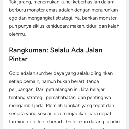
Tak jarang, menemukan kunci keberhasilan dalam
berburu monster emas adalah dengan menurunkan
ego dan mengangkat strategi. Ya, bahkan monster
pun punya siklus kehidupan: makan, tidur, dan kalah
olehmu.
Rangkuman: Selalu Ada Jalan
Pintar
Gold adalah sumber daya yang selalu diinginkan
setiap pemain, namun bukan berarti tanpa
perjuangan. Dari petualangan ini, kita belajar
tentang strategi, persahabatan, dan pentingnya
mengambil jeda. Memilih langkah yang tepat dan
senjata yang sesuai bisa menjadikan cara cepat
farming gold lebih berarti. Gold akan datang sendiri