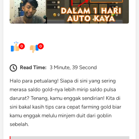
0
0
Read Time:
3 Minute, 39 Second
Halo para petualang! Siapa di sini yang sering
merasa saldo gold-nya lebih mirip saldo pulsa
darurat? Tenang, kamu enggak sendirian! Kita di
sini bakal kasih tips cara cepat farming gold biar
kamu enggak melulu minjem duit dari goblin
sebelah.