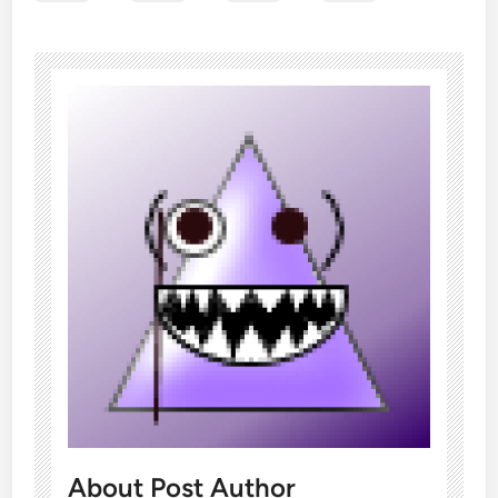
About Post Author