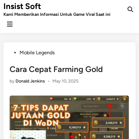
Skip
Insist Soft
to
Kami Memberikan Informasi Untuk Game Viral Saat ini
content
Main
Menu
Posted
Mobile Legends
in
Cara Cepat Farming Gold
by
Donald Jenkins
•
May 10, 2025