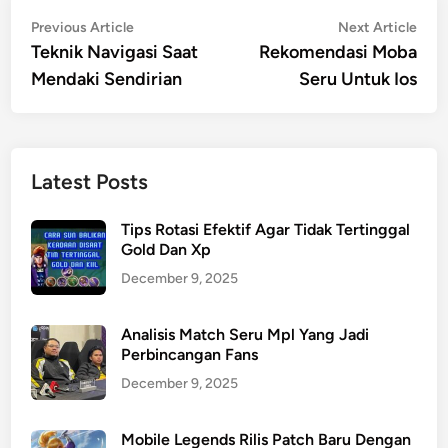
Post
Previous
Nex
Previous Article
Next Article
article:
artic
Teknik Navigasi Saat
Rekomendasi Moba
navigation
Mendaki Sendirian
Seru Untuk Ios
Latest Posts
Tips Rotasi Efektif Agar Tidak Tertinggal
Gold Dan Xp
December 9, 2025
Analisis Match Seru Mpl Yang Jadi
Perbincangan Fans
December 9, 2025
Mobile Legends Rilis Patch Baru Dengan