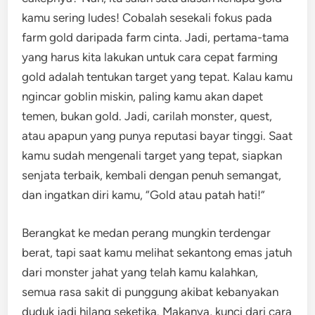
kamu sering ludes! Cobalah sesekali fokus pada
farm gold daripada farm cinta. Jadi, pertama-tama
yang harus kita lakukan untuk cara cepat farming
gold adalah tentukan target yang tepat. Kalau kamu
ngincar goblin miskin, paling kamu akan dapet
temen, bukan gold. Jadi, carilah monster, quest,
atau apapun yang punya reputasi bayar tinggi. Saat
kamu sudah mengenali target yang tepat, siapkan
senjata terbaik, kembali dengan penuh semangat,
dan ingatkan diri kamu, “Gold atau patah hati!”
Berangkat ke medan perang mungkin terdengar
berat, tapi saat kamu melihat sekantong emas jatuh
dari monster jahat yang telah kamu kalahkan,
semua rasa sakit di punggung akibat kebanyakan
duduk jadi hilang seketika. Makanya, kunci dari cara