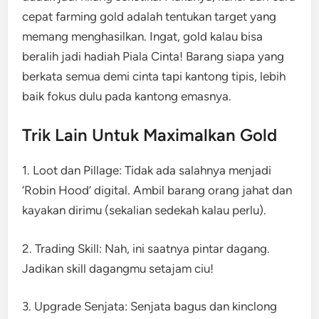
cepat farming gold adalah tentukan target yang
memang menghasilkan. Ingat, gold kalau bisa
beralih jadi hadiah Piala Cinta! Barang siapa yang
berkata semua demi cinta tapi kantong tipis, lebih
baik fokus dulu pada kantong emasnya.
Trik Lain Untuk Maximalkan Gold
1. Loot dan Pillage: Tidak ada salahnya menjadi
‘Robin Hood’ digital. Ambil barang orang jahat dan
kayakan dirimu (sekalian sedekah kalau perlu).
2. Trading Skill: Nah, ini saatnya pintar dagang.
Jadikan skill dagangmu setajam ciu!
3. Upgrade Senjata: Senjata bagus dan kinclong