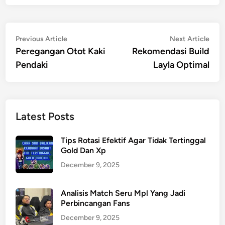
Post
Previous
Nex
Previous Article
Next Article
article:
artic
Peregangan Otot Kaki
Rekomendasi Build
navigation
Pendaki
Layla Optimal
Latest Posts
Tips Rotasi Efektif Agar Tidak Tertinggal
Gold Dan Xp
December 9, 2025
Analisis Match Seru Mpl Yang Jadi
Perbincangan Fans
December 9, 2025