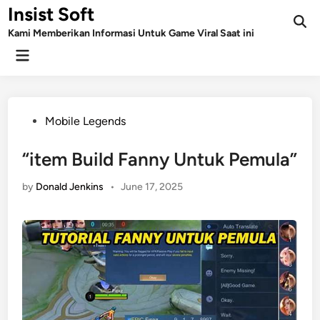
Skip
Insist Soft
to
Kami Memberikan Informasi Untuk Game Viral Saat ini
content
Main
Menu
Posted
Mobile Legends
in
“item Build Fanny Untuk Pemula”
by
Donald Jenkins
•
June 17, 2025