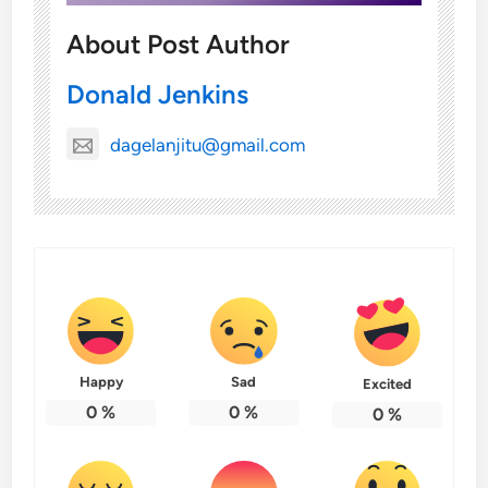
About Post Author
Donald Jenkins
dagelanjitu@gmail.com
Happy
Sad
Excited
0
%
0
%
0
%