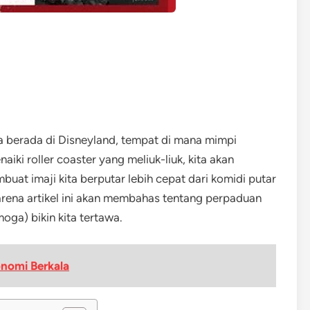
ta berada di Disneyland, tempat di mana mimpi
aiki roller coaster yang meliuk-liuk, kita akan
t imaji kita berputar lebih cepat dari komidi putar
karena artikel ini akan membahas tentang perpaduan
oga) bikin kita tertawa.
nomi Berkala