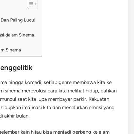
 Dan Paling Lucu!
nasi dalam Sinema
alam Sinema
enggelitik
rama hingga komedi, setiap genre membawa kita ke
m sinema merevolusi cara kita melihat hidup, bahkan
muncul saat kita lupa membayar parkir. Kekuatan
dupkan imajinasi kita dan menelurkan emosi yang
 akhir bulan.
selembar kain hijau bisa menjadi gerbang ke alam