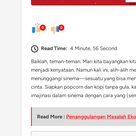
0
0
Read Time:
4 Minute, 56 Second
Baiklah, teman-teman. Mari kita bayangkan ki
menjadi kenyataan. Namun kali ini, alih-alih men
menunggangi sinema—sesuatu yang bisa membua
cinta. Siapkan popcorn dan kopi tanpa gula, 
imajinasi dalam sinema dengan cara yang (sem
Read More :
Penanggulangan Masalah Eko