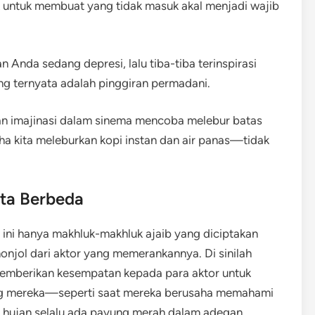
 untuk membuat yang tidak masuk akal menjadi wajib
 Anda sedang depresi, lalu tiba-tiba terinspirasi
ang ternyata adalah pinggiran permadani.
duan imajinasi dalam sinema mencoba melebur batas
saha kita meleburkan kopi instan dan air panas—tidak
ta Berbeda
 ini hanya makhluk-makhluk ajaib yang diciptakan
onjol dari aktor yang memerankannya. Di sinilah
memberikan kesempatan kepada para aktor untuk
ng mereka—seperti saat mereka berusaha memahami
t hujan selalu ada payung merah dalam adegan