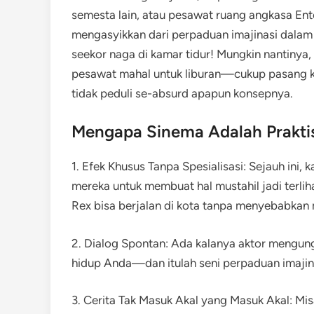
semesta lain, atau pesawat ruang angkasa Ente
mengasyikkan dari perpaduan imajinasi dalam 
seekor naga di kamar tidur! Mungkin nantinya, b
pesawat mahal untuk liburan—cukup pasang kac
tidak peduli se-absurd apapun konsepnya.
Mengapa Sinema Adalah Praktisi
1. Efek Khusus Tanpa Spesialisasi: Sejauh ini,
mereka untuk membuat hal mustahil jadi terl
Rex bisa berjalan di kota tanpa menyebabkan 
2. Dialog Spontan: Ada kalanya aktor mengung
hidup Anda—dan itulah seni perpaduan imajin
3. Cerita Tak Masuk Akal yang Masuk Akal: Misal