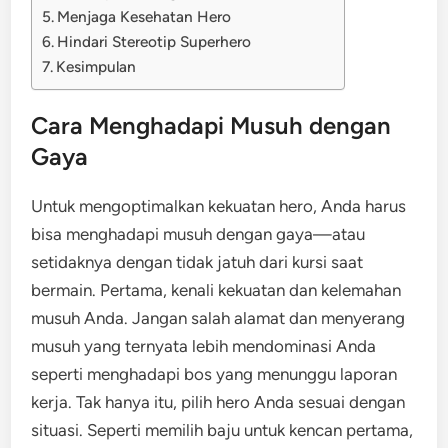
Menjaga Kesehatan Hero
Hindari Stereotip Superhero
Kesimpulan
Cara Menghadapi Musuh dengan
Gaya
Untuk mengoptimalkan kekuatan hero, Anda harus
bisa menghadapi musuh dengan gaya—atau
setidaknya dengan tidak jatuh dari kursi saat
bermain. Pertama, kenali kekuatan dan kelemahan
musuh Anda. Jangan salah alamat dan menyerang
musuh yang ternyata lebih mendominasi Anda
seperti menghadapi bos yang menunggu laporan
kerja. Tak hanya itu, pilih hero Anda sesuai dengan
situasi. Seperti memilih baju untuk kencan pertama,