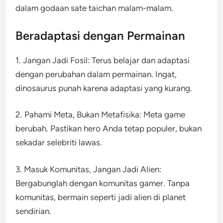
dalam godaan sate taichan malam-malam.
Beradaptasi dengan Permainan
1. Jangan Jadi Fosil: Terus belajar dan adaptasi
dengan perubahan dalam permainan. Ingat,
dinosaurus punah karena adaptasi yang kurang.
2. Pahami Meta, Bukan Metafisika: Meta game
berubah. Pastikan hero Anda tetap populer, bukan
sekadar selebriti lawas.
3. Masuk Komunitas, Jangan Jadi Alien:
Bergabunglah dengan komunitas gamer. Tanpa
komunitas, bermain seperti jadi alien di planet
sendirian.