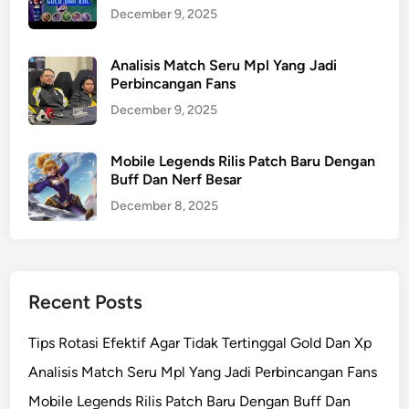
December 9, 2025
Analisis Match Seru Mpl Yang Jadi
Perbincangan Fans
December 9, 2025
Mobile Legends Rilis Patch Baru Dengan
Buff Dan Nerf Besar
December 8, 2025
Recent Posts
Tips Rotasi Efektif Agar Tidak Tertinggal Gold Dan Xp
Analisis Match Seru Mpl Yang Jadi Perbincangan Fans
Mobile Legends Rilis Patch Baru Dengan Buff Dan