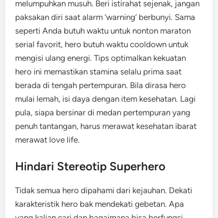
melumpuhkan musuh. Beri istirahat sejenak, jangan
paksakan diri saat alarm ‘warning’ berbunyi. Sama
seperti Anda butuh waktu untuk nonton maraton
serial favorit, hero butuh waktu cooldown untuk
mengisi ulang energi. Tips optimalkan kekuatan
hero ini memastikan stamina selalu prima saat
berada di tengah pertempuran. Bila dirasa hero
mulai lemah, isi daya dengan item kesehatan. Lagi
pula, siapa bersinar di medan pertempuran yang
penuh tantangan, harus merawat kesehatan ibarat
merawat love life.
Hindari Stereotip Superhero
Tidak semua hero dipahami dari kejauhan. Dekati
karakteristik hero bak mendekati gebetan. Apa
yang kalian cari dan bagaimana bisa berfungsi