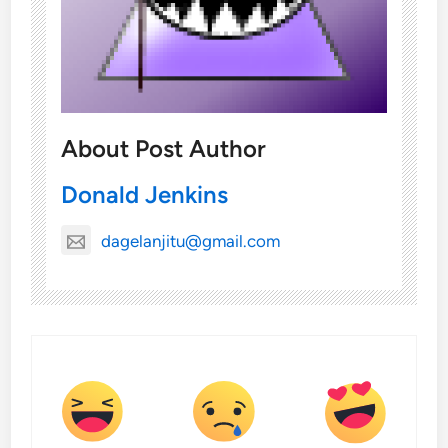
About Post Author
Donald Jenkins
dagelanjitu@gmail.com