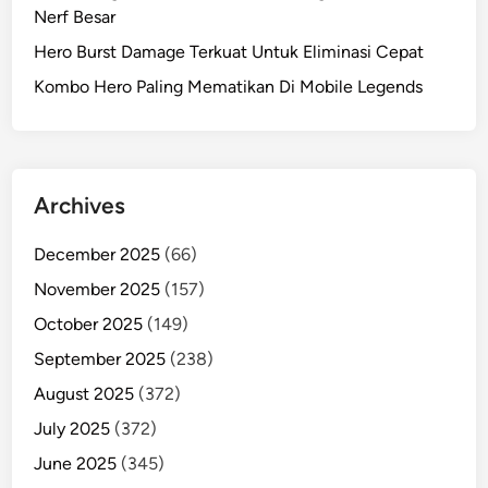
Nerf Besar
Hero Burst Damage Terkuat Untuk Eliminasi Cepat
Kombo Hero Paling Mematikan Di Mobile Legends
Archives
December 2025
(66)
November 2025
(157)
October 2025
(149)
September 2025
(238)
August 2025
(372)
July 2025
(372)
June 2025
(345)