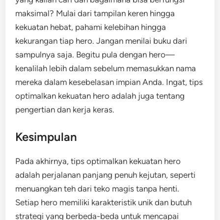
maksimal? Mulai dari tampilan keren hingga
kekuatan hebat, pahami kelebihan hingga
kekurangan tiap hero. Jangan menilai buku dari
sampulnya saja. Begitu pula dengan hero—
kenalilah lebih dalam sebelum memasukkan nama
mereka dalam kesebelasan impian Anda. Ingat, tips
optimalkan kekuatan hero adalah juga tentang
pengertian dan kerja keras.
Kesimpulan
Pada akhirnya, tips optimalkan kekuatan hero
adalah perjalanan panjang penuh kejutan, seperti
menuangkan teh dari teko magis tanpa henti.
Setiap hero memiliki karakteristik unik dan butuh
strategi yang berbeda-beda untuk mencapai