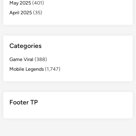
May 2025
(401)
April 2025
(35)
Categories
Game Viral
(388)
Mobile Legends
(1,747)
Footer TP