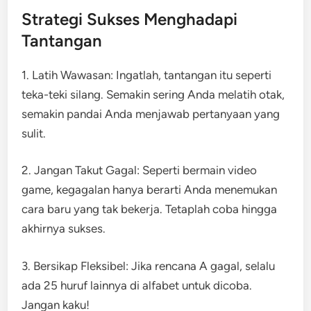
Strategi Sukses Menghadapi
Tantangan
1. Latih Wawasan: Ingatlah, tantangan itu seperti
teka-teki silang. Semakin sering Anda melatih otak,
semakin pandai Anda menjawab pertanyaan yang
sulit.
2. Jangan Takut Gagal: Seperti bermain video
game, kegagalan hanya berarti Anda menemukan
cara baru yang tak bekerja. Tetaplah coba hingga
akhirnya sukses.
3. Bersikap Fleksibel: Jika rencana A gagal, selalu
ada 25 huruf lainnya di alfabet untuk dicoba.
Jangan kaku!