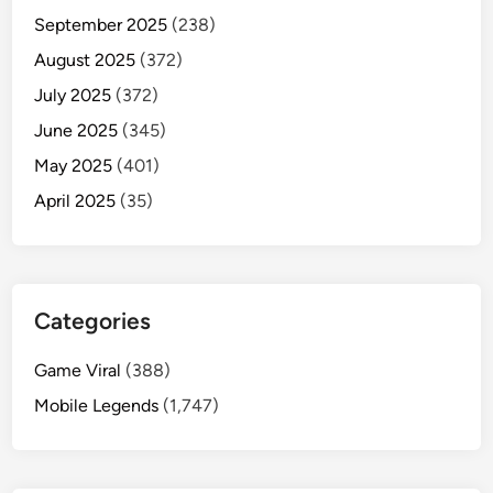
September 2025
(238)
August 2025
(372)
July 2025
(372)
June 2025
(345)
May 2025
(401)
April 2025
(35)
Categories
Game Viral
(388)
Mobile Legends
(1,747)