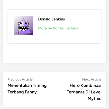
Donald Jenkins
More by Donald Jenkins
Post
Previous
Nex
Previous Article
Next Article
article:
artic
Menentukan Timing
Hero Kombinasi
navigation
Terbang Fanny.
Terganas Di Level
Mythic