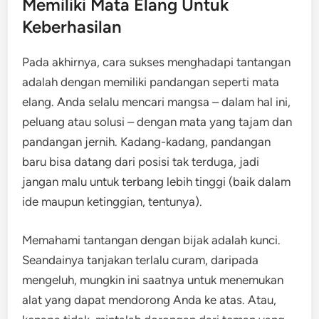
Memiliki Mata Elang Untuk
Keberhasilan
Pada akhirnya, cara sukses menghadapi tantangan
adalah dengan memiliki pandangan seperti mata
elang. Anda selalu mencari mangsa – dalam hal ini,
peluang atau solusi – dengan mata yang tajam dan
pandangan jernih. Kadang-kadang, pandangan
baru bisa datang dari posisi tak terduga, jadi
jangan malu untuk terbang lebih tinggi (baik dalam
ide maupun ketinggian, tentunya).
Memahami tantangan dengan bijak adalah kunci.
Seandainya tanjakan terlalu curam, daripada
mengeluh, mungkin ini saatnya untuk menemukan
alat yang dapat mendorong Anda ke atas. Atau,