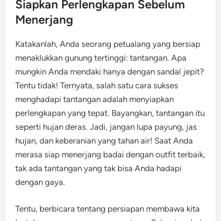
Siapkan Perlengkapan Sebelum
Menerjang
Katakanlah, Anda seorang petualang yang bersiap
menaklukkan gunung tertinggi: tantangan. Apa
mungkin Anda mendaki hanya dengan sandal jepit?
Tentu tidak! Ternyata, salah satu cara sukses
menghadapi tantangan adalah menyiapkan
perlengkapan yang tepat. Bayangkan, tantangan itu
seperti hujan deras. Jadi, jangan lupa payung, jas
hujan, dan keberanian yang tahan air! Saat Anda
merasa siap menerjang badai dengan outfit terbaik,
tak ada tantangan yang tak bisa Anda hadapi
dengan gaya.
Tentu, berbicara tentang persiapan membawa kita