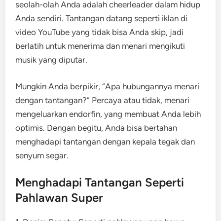
seolah-olah Anda adalah cheerleader dalam hidup
Anda sendiri. Tantangan datang seperti iklan di
video YouTube yang tidak bisa Anda skip, jadi
berlatih untuk menerima dan menari mengikuti
musik yang diputar.
Mungkin Anda berpikir, “Apa hubungannya menari
dengan tantangan?” Percaya atau tidak, menari
mengeluarkan endorfin, yang membuat Anda lebih
optimis. Dengan begitu, Anda bisa bertahan
menghadapi tantangan dengan kepala tegak dan
senyum segar.
Menghadapi Tantangan Seperti
Pahlawan Super