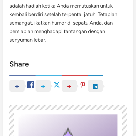
adalah hadiah ketika Anda memutuskan untuk
kembali berdiri setelah terpental jatuh. Tetaplah
semangat, ikatkan humor di sepatu Anda, dan
bersiaplah menghadapi tantangan dengan
senyuman lebar.
Share