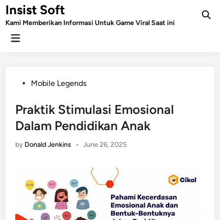
Skip
Insist Soft
to
Kami Memberikan Informasi Untuk Game Viral Saat ini
content
Main
Menu
Posted
Mobile Legends
in
Praktik Stimulasi Emosional
Dalam Pendidikan Anak
by
Donald Jenkins
•
June 26, 2025