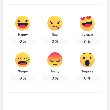
Happy
Sad
Excited
0
%
0
%
0
%
Sleepy
Angry
Surprise
0
%
0
%
0
%