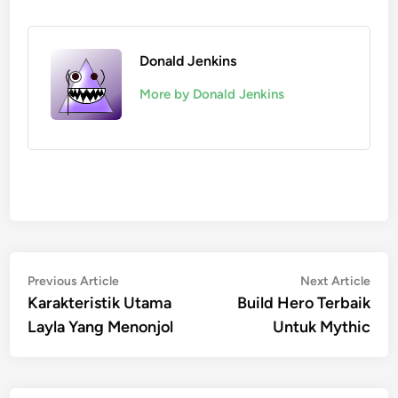
Donald Jenkins
More by Donald Jenkins
Post
Previous
Nex
Previous Article
Next Article
article:
artic
Karakteristik Utama
Build Hero Terbaik
navigation
Layla Yang Menonjol
Untuk Mythic