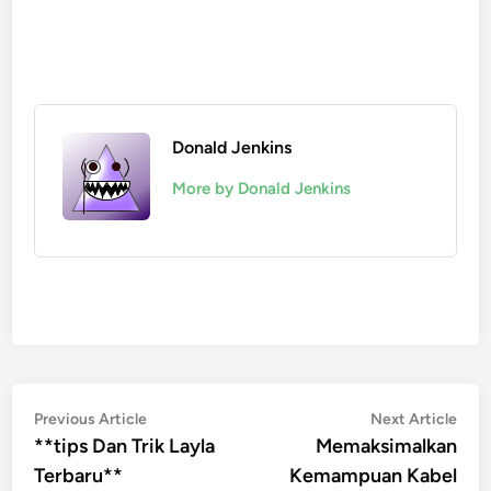
Donald Jenkins
More by Donald Jenkins
Post
Previous
Nex
Previous Article
Next Article
article:
artic
**tips Dan Trik Layla
Memaksimalkan
navigation
Terbaru**
Kemampuan Kabel