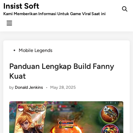
Skip
Insist Soft
to
Kami Memberikan Informasi Untuk Game Viral Saat ini
content
Main
Menu
Posted
Mobile Legends
in
Panduan Lengkap Build Fanny
Kuat
by
Donald Jenkins
•
May 28, 2025