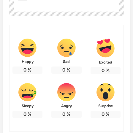
Happy
Sad
Excited
0
%
0
%
0
%
Sleepy
Angry
Surprise
0
%
0
%
0
%