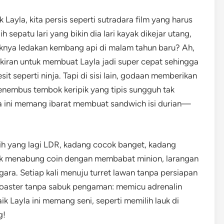
 Layla, kita persis seperti sutradara film yang harus
sepatu lari yang bikin dia lari kayak dikejar utang,
aknya ledakan kembang api di malam tahun baru? Ah,
mikiran untuk membuat Layla jadi super cepat sehingga
 seperti ninja. Tapi di sisi lain, godaan memberikan
nembus tembok keripik yang tipis sungguh tak
yla ini memang ibarat membuat sandwich isi durian—
sih yang lagi LDR, kadang cocok banget, kadang
ibuk menabung coin dengan membabat minion, larangan
gara. Setiap kali menuju turret lawan tanpa persiapan
r coaster tanpa sabuk pengaman: memicu adrenalin
k Layla ini memang seni, seperti memilih lauk di
g!