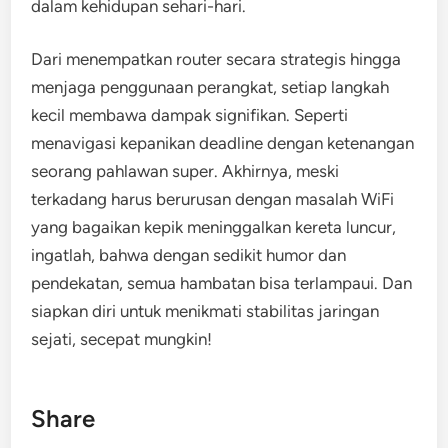
dalam kehidupan sehari-hari.
Dari menempatkan router secara strategis hingga
menjaga penggunaan perangkat, setiap langkah
kecil membawa dampak signifikan. Seperti
menavigasi kepanikan deadline dengan ketenangan
seorang pahlawan super. Akhirnya, meski
terkadang harus berurusan dengan masalah WiFi
yang bagaikan kepik meninggalkan kereta luncur,
ingatlah, bahwa dengan sedikit humor dan
pendekatan, semua hambatan bisa terlampaui. Dan
siapkan diri untuk menikmati stabilitas jaringan
sejati, secepat mungkin!
Share