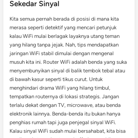
Sekedar Sinyal
Kita semua pernah berada di posisi di mana kita
merasa seperti detektif yang mencari petunjuk
kalau WiFi mulai berlagak layaknya utang teman
yang hilang tanpa jejak. Nah, tips mendapatkan
jaringan WiFi stabil dimulai dengan mengenal
musuh kita ini. Router WiFi adalah benda yang suka
menyembunyikan sinyal di balik tembok tebal atau
di bawah kasur seperti tikus curut. Untuk
menghindari drama WiFi yang hilang timbul,
tempatkan routernya di lokasi strategis. Jangan
terlalu dekat dengan TV, microwave, atau benda
elektronik lainnya. Benda-benda itu bukan hanya
penghias rumah tapi juga penjegal sinyal WiFi.
Kalau sinyal WiFi sudah mulai bersahabat, kita bisa