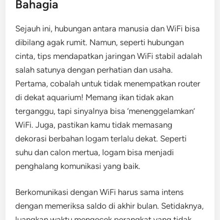
Bahagia
Sejauh ini, hubungan antara manusia dan WiFi bisa
dibilang agak rumit. Namun, seperti hubungan
cinta, tips mendapatkan jaringan WiFi stabil adalah
salah satunya dengan perhatian dan usaha.
Pertama, cobalah untuk tidak menempatkan router
di dekat aquarium! Memang ikan tidak akan
terganggu, tapi sinyalnya bisa ‘menenggelamkan’
WiFi. Juga, pastikan kamu tidak memasang
dekorasi berbahan logam terlalu dekat. Seperti
suhu dan calon mertua, logam bisa menjadi
penghalang komunikasi yang baik.
Berkomunikasi dengan WiFi harus sama intens
dengan memeriksa saldo di akhir bulan. Setidaknya,
luangkan waktu mengecek perangkat yang tidak