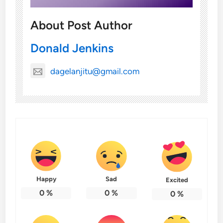
About Post Author
Donald Jenkins
dagelanjitu@gmail.com
Happy
Sad
Excited
0
%
0
%
0
%