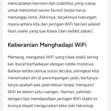
menciptakan harmoni dan stabilitas yang cukup
untuk menonton series favorit tanpa harus
menunggu lama. Akhirnya, terjalinnya hubungan
mesra antara kita dan jaringan WiFi tak lain adalah
hasil usaha yang luar biasa (dan sedikit sabar).
Keberanian Menghadapi WiFi
Memang, mengatasi WiFi yang tidak stabil sering
kali ibarat berhadapan dengan riddle misterius.
Bahkan ketika semua solusi dicoba, seringkali kita
menemukan diri di persimpangan jalan, bertanya-
tanya apakah ada jalan keluar tanpa ‘mengunci’
WiFi ke dalam satu ruangan. Namun, yakinlah
dengan tips mendapatkan jaringan WiFi stabil ini
kiranya dapat menguraikan teka-teki teknologi