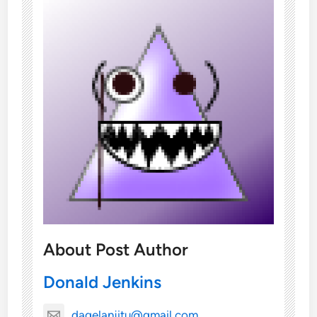
About Post Author
Donald Jenkins
dagelanjitu@gmail.com