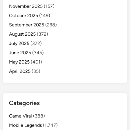
November 2025
(157)
October 2025
(149)
September 2025
(238)
August 2025
(372)
July 2025
(372)
June 2025
(345)
May 2025
(401)
April 2025
(35)
Categories
Game Viral
(388)
Mobile Legends
(1,747)