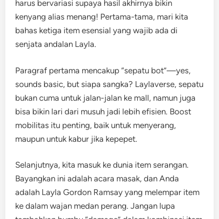
harus bervariasi supaya hasil akhirnya bikin
kenyang alias menang! Pertama-tama, mari kita
bahas ketiga item esensial yang wajib ada di
senjata andalan Layla.
Paragraf pertama mencakup “sepatu bot”—yes,
sounds basic, but siapa sangka? Laylaverse, sepatu
bukan cuma untuk jalan-jalan ke mall, namun juga
bisa bikin lari dari musuh jadi lebih efisien. Boost
mobilitas itu penting, baik untuk menyerang,
maupun untuk kabur jika kepepet.
Selanjutnya, kita masuk ke dunia item serangan.
Bayangkan ini adalah acara masak, dan Anda
adalah Layla Gordon Ramsay yang melempar item
ke dalam wajan medan perang. Jangan lupa