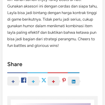
Gunakan aksesori ini dengan cerdas dan siapa tahu,
Layla bisa jadi bintang dengan harga kontrak tinggi
di game berikutnya. Tidak perlu jadi serius, cukup
gunakan humor dalam menikmati kombinasi item
layla paling efektif dan buktikan bahwa ketawa pun
bisa jadi bagian dari strategi perangmu. Cheers to
fun battles and glorious wins!
Share