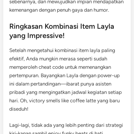
sebenarnya, dan mewujudkan impian mendapatkan
kemenangan dengan penuh gaya dan humor.
Ringkasan Kombinasi Item Layla
yang Impressive!
Setelah mengetahui kombinasi item layla paling
efektif, Anda mungkin merasa seperti sudah
memperoleh cheat code untuk memenangkan
pertempuran. Bayangkan Layla dengan power-up
ini dalam pertandingan—ibarat punya asisten
pribadi yang mengingatkan jadwal kegiatan setiap
hari. Oh, victory smells like coffee latte yang baru
diseduh!
Lagi-lagi, tidak ada yang lebih penting dari strategi
kiri-kanan sambil enjoy funky beats di hati.