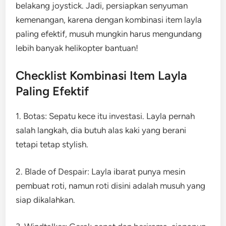
belakang joystick. Jadi, persiapkan senyuman
kemenangan, karena dengan kombinasi item layla
paling efektif, musuh mungkin harus mengundang
lebih banyak helikopter bantuan!
Checklist Kombinasi Item Layla
Paling Efektif
1. Botas: Sepatu kece itu investasi. Layla pernah
salah langkah, dia butuh alas kaki yang berani
tetapi tetap stylish.
2. Blade of Despair: Layla ibarat punya mesin
pembuat roti, namun roti disini adalah musuh yang
siap dikalahkan.