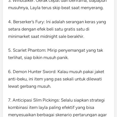
3. Windtalker: Gerak cepat dan berirama, siapapun
musuhnya, Layla terus skip beat saat menyerang.
4. Berserker’s Fury: Ini adalah serangan keras yang
setara dengan efek beli satu gratis satu di
minimarket saat midnight sale berakhir.
5. Scarlet Phantom: Mirip penyemangat yang tak
terlihat, siap bikin musuh panik.
6. Demon Hunter Sword: Kalau musuh pakai jaket
anti-beku, ini item yang pas sekali untuk dilewati
lewat gerbang musuh.
7. Anticipasi Slim Pickings: Selalu siapkan strategi
kombinasi item layla paling efektif yang bisa
menyesuaikan berbagai skenario pertarungan agar