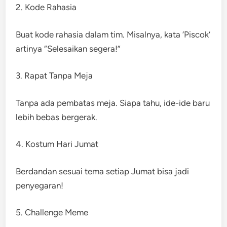
2. Kode Rahasia
Buat kode rahasia dalam tim. Misalnya, kata ‘Piscok’
artinya “Selesaikan segera!”
3. Rapat Tanpa Meja
Tanpa ada pembatas meja. Siapa tahu, ide-ide baru
lebih bebas bergerak.
4. Kostum Hari Jumat
Berdandan sesuai tema setiap Jumat bisa jadi
penyegaran!
5. Challenge Meme