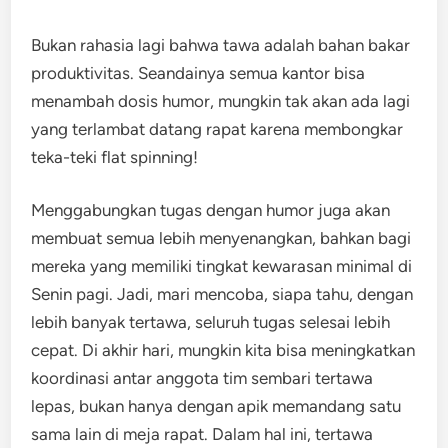
Bukan rahasia lagi bahwa tawa adalah bahan bakar
produktivitas. Seandainya semua kantor bisa
menambah dosis humor, mungkin tak akan ada lagi
yang terlambat datang rapat karena membongkar
teka-teki flat spinning!
Menggabungkan tugas dengan humor juga akan
membuat semua lebih menyenangkan, bahkan bagi
mereka yang memiliki tingkat kewarasan minimal di
Senin pagi. Jadi, mari mencoba, siapa tahu, dengan
lebih banyak tertawa, seluruh tugas selesai lebih
cepat. Di akhir hari, mungkin kita bisa meningkatkan
koordinasi antar anggota tim sembari tertawa
lepas, bukan hanya dengan apik memandang satu
sama lain di meja rapat. Dalam hal ini, tertawa