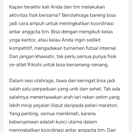
Kapan terakhir kali Anda dan tim melakukan
aktivitas fisik bersama? Berolahraga bareng bisa
jadi cara ampuh untuk meningkatkan koordinasi
antar anggota tim. Bisa dengan mengikuti kelas
yoga kantor, atau kalau Anda ingin sedikit
kompetitif, mengadakan turnamen futsal internal.
Dan jangan khawatir, tak perlu semua punya fisik
se-atlet Rikishi untuk bisa bersenang-senang.
Dalam sesi olahraga, tawa dan keringat bisa jadi
salah satu perpaduan yang unik dan sehat. Tak ada
salahnya menertawakan arah lari rekan setim yang
lebih mirip pejalan liliput daripada pelari maraton.
Yang penting, semua menikmati, karena
kebersamaan adalah kunci utama dalam
meningkatkan koordinasi antar anggota tim. Dan