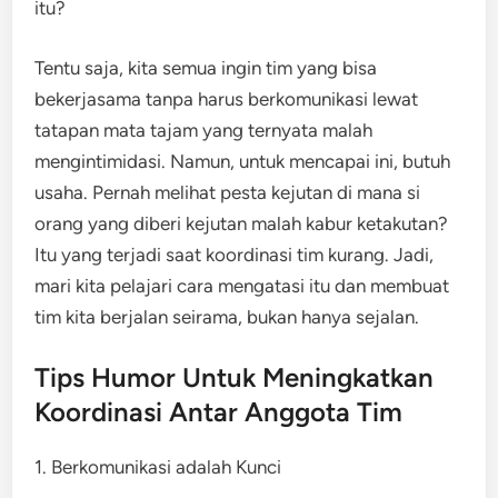
itu?
Tentu saja, kita semua ingin tim yang bisa
bekerjasama tanpa harus berkomunikasi lewat
tatapan mata tajam yang ternyata malah
mengintimidasi. Namun, untuk mencapai ini, butuh
usaha. Pernah melihat pesta kejutan di mana si
orang yang diberi kejutan malah kabur ketakutan?
Itu yang terjadi saat koordinasi tim kurang. Jadi,
mari kita pelajari cara mengatasi itu dan membuat
tim kita berjalan seirama, bukan hanya sejalan.
Tips Humor Untuk Meningkatkan
Koordinasi Antar Anggota Tim
1. Berkomunikasi adalah Kunci