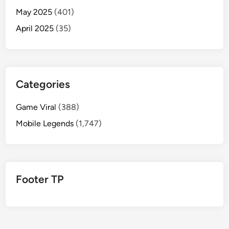
May 2025
(401)
April 2025
(35)
Categories
Game Viral
(388)
Mobile Legends
(1,747)
Footer TP