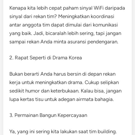
Kenapa kita lebih cepat paham sinyal WiFi daripada
sinyal dari rekan tim? Meningkatkan koordinasi
antar anggota tim dapat dimulai dari komunikasi
yang baik. Jadi, bicaralah lebih sering, tapi jangan
sampai rekan Anda minta asuransi pendengaran.
2. Rapat Seperti di Drama Korea
Bukan berarti Anda harus bersin di depan rekan
kerja untuk meningkatkan drama. Cukup selipkan
sedikit humor dan keterbukaan. Kalau bisa, jangan
lupa kertas tisu untuk adegan airmata bahagia.
3. Permainan Bangun Kepercayaan
Ya, yang ini sering kita lakukan saat tim building.