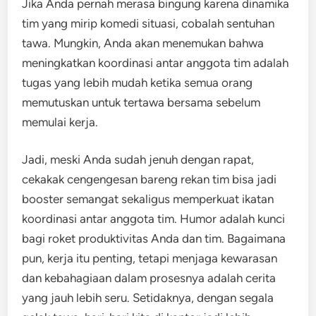
Jika Anda pernah merasa bingung karena dinamika
tim yang mirip komedi situasi, cobalah sentuhan
tawa. Mungkin, Anda akan menemukan bahwa
meningkatkan koordinasi antar anggota tim adalah
tugas yang lebih mudah ketika semua orang
memutuskan untuk tertawa bersama sebelum
memulai kerja.
Jadi, meski Anda sudah jenuh dengan rapat,
cekakak cengengesan bareng rekan tim bisa jadi
booster semangat sekaligus memperkuat ikatan
koordinasi antar anggota tim. Humor adalah kunci
bagi roket produktivitas Anda dan tim. Bagaimana
pun, kerja itu penting, tetapi menjaga kewarasan
dan kebahagiaan dalam prosesnya adalah cerita
yang jauh lebih seru. Setidaknya, dengan segala