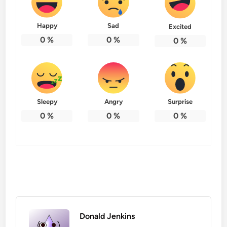
Happy
Sad
Excited
0
%
0
%
0
%
Sleepy
Angry
Surprise
0
%
0
%
0
%
Donald Jenkins