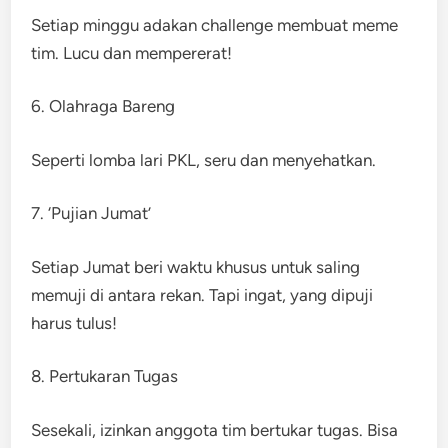
Setiap minggu adakan challenge membuat meme
tim. Lucu dan mempererat!
6. Olahraga Bareng
Seperti lomba lari PKL, seru dan menyehatkan.
7. ‘Pujian Jumat’
Setiap Jumat beri waktu khusus untuk saling
memuji di antara rekan. Tapi ingat, yang dipuji
harus tulus!
8. Pertukaran Tugas
Sesekali, izinkan anggota tim bertukar tugas. Bisa