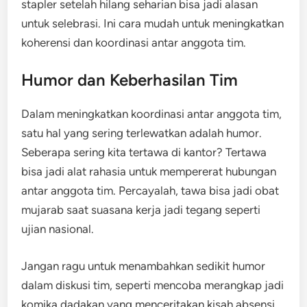
stapler setelah hilang seharian bisa jadi alasan
untuk selebrasi. Ini cara mudah untuk meningkatkan
koherensi dan koordinasi antar anggota tim.
Humor dan Keberhasilan Tim
Dalam meningkatkan koordinasi antar anggota tim,
satu hal yang sering terlewatkan adalah humor.
Seberapa sering kita tertawa di kantor? Tertawa
bisa jadi alat rahasia untuk mempererat hubungan
antar anggota tim. Percayalah, tawa bisa jadi obat
mujarab saat suasana kerja jadi tegang seperti
ujian nasional.
Jangan ragu untuk menambahkan sedikit humor
dalam diskusi tim, seperti mencoba merangkap jadi
komika dadakan yang menceritakan kisah absensi