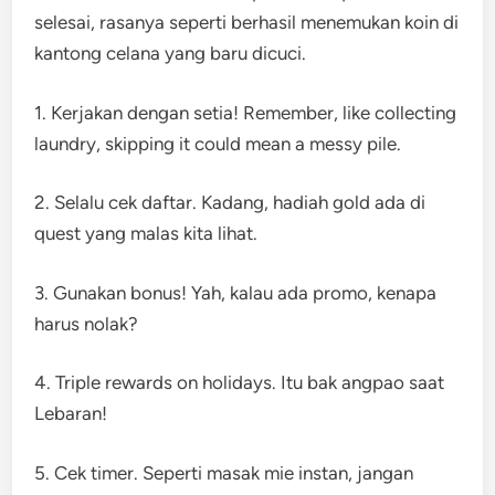
selesai, rasanya seperti berhasil menemukan koin di
kantong celana yang baru dicuci.
1. Kerjakan dengan setia! Remember, like collecting
laundry, skipping it could mean a messy pile.
2. Selalu cek daftar. Kadang, hadiah gold ada di
quest yang malas kita lihat.
3. Gunakan bonus! Yah, kalau ada promo, kenapa
harus nolak?
4. Triple rewards on holidays. Itu bak angpao saat
Lebaran!
5. Cek timer. Seperti masak mie instan, jangan