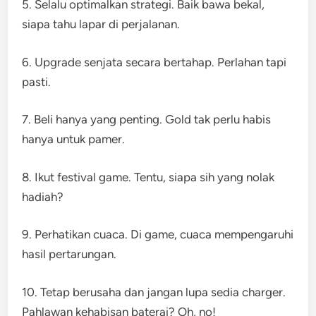
5. Selalu optimalkan strategi. Baik bawa bekal,
siapa tahu lapar di perjalanan.
6. Upgrade senjata secara bertahap. Perlahan tapi
pasti.
7. Beli hanya yang penting. Gold tak perlu habis
hanya untuk pamer.
8. Ikut festival game. Tentu, siapa sih yang nolak
hadiah?
9. Perhatikan cuaca. Di game, cuaca mempengaruhi
hasil pertarungan.
10. Tetap berusaha dan jangan lupa sedia charger.
Pahlawan kehabisan baterai? Oh, no!