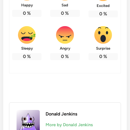
Happy
Sad
Excited
0
%
0
%
0
%
Sleepy
Angry
Surprise
0
%
0
%
0
%
Donald Jenkins
More by Donald Jenkins