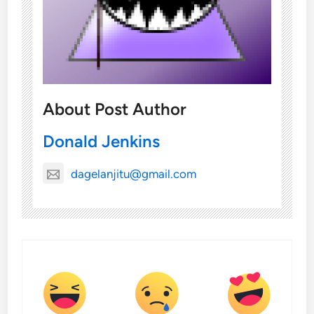
About Post Author
Donald Jenkins
dagelanjitu@gmail.com