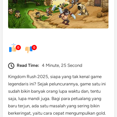
0
0
Read Time:
4 Minute, 25 Second
Kingdom Rush 2025, siapa yang tak kenal game
legendaris ini? Sejak peluncurannya, game satu ini
sudah bikin banyak orang lupa waktu dan, tentu
saja, lupa mandi juga. Bagi para petualang yang
baru terjun, ada satu masalah yang sering bikin
berkeringat, yaitu cara cepat mengumpulkan gold.