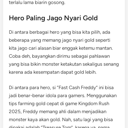
terlalu lama biarin gosong.
Hero Paling Jago Nyari Gold
Di antara berbagai hero yang bisa kita pilih, ada
beberapa yang memang jago nyari gold seperti
kita jago cari alasan biar enggak ketemu mantan.
Coba deh, bayangkan dirimu sebagai pahlawan
yang bisa bikin monster ketakutan sekaligus senang
karena ada kesempatan dapat gold lebih.
Di antara para hero, si “Fast Cash Freddy” ini bisa
jadi benar-benar idola para gamers. Menggunakan
tips farming gold cepat di game Kingdom Rush
2025, Freddy memang ahli dalam menjadikan
monster kaya akan gold. Nah, satu lagi yang bisa
dipakai adalah “Treasure Tom”, karena ya, nama