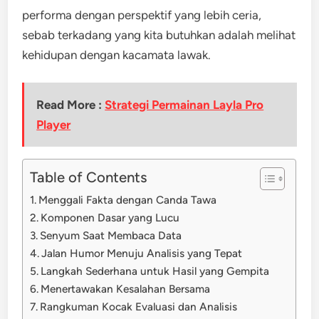
performa dengan perspektif yang lebih ceria,
sebab terkadang yang kita butuhkan adalah melihat
kehidupan dengan kacamata lawak.
Read More :
Strategi Permainan Layla Pro
Player
Table of Contents
Menggali Fakta dengan Canda Tawa
Komponen Dasar yang Lucu
Senyum Saat Membaca Data
Jalan Humor Menuju Analisis yang Tepat
Langkah Sederhana untuk Hasil yang Gempita
Menertawakan Kesalahan Bersama
Rangkuman Kocak Evaluasi dan Analisis