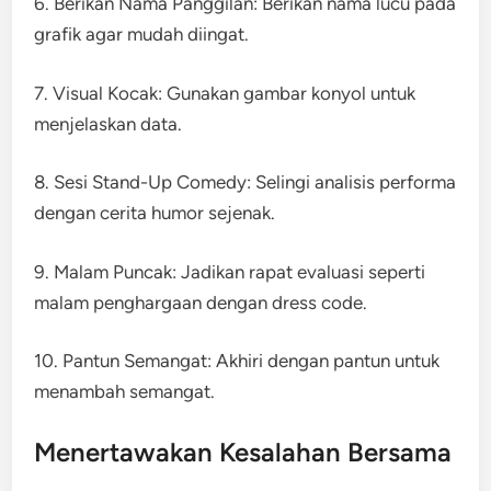
6. Berikan Nama Panggilan: Berikan nama lucu pada
grafik agar mudah diingat.
7. Visual Kocak: Gunakan gambar konyol untuk
menjelaskan data.
8. Sesi Stand-Up Comedy: Selingi analisis performa
dengan cerita humor sejenak.
9. Malam Puncak: Jadikan rapat evaluasi seperti
malam penghargaan dengan dress code.
10. Pantun Semangat: Akhiri dengan pantun untuk
menambah semangat.
Menertawakan Kesalahan Bersama