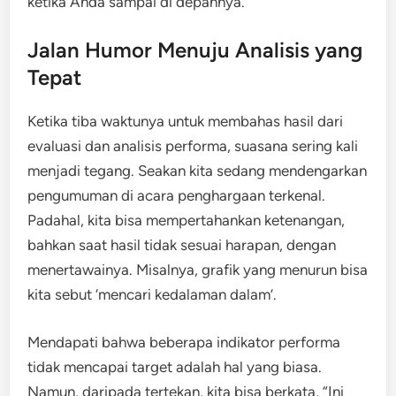
ketika Anda sampai di depannya.
Jalan Humor Menuju Analisis yang
Tepat
Ketika tiba waktunya untuk membahas hasil dari
evaluasi dan analisis performa, suasana sering kali
menjadi tegang. Seakan kita sedang mendengarkan
pengumuman di acara penghargaan terkenal.
Padahal, kita bisa mempertahankan ketenangan,
bahkan saat hasil tidak sesuai harapan, dengan
menertawainya. Misalnya, grafik yang menurun bisa
kita sebut ‘mencari kedalaman dalam’.
Mendapati bahwa beberapa indikator performa
tidak mencapai target adalah hal yang biasa.
Namun, daripada tertekan, kita bisa berkata, “Ini