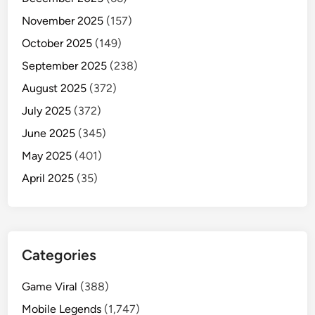
November 2025
(157)
October 2025
(149)
September 2025
(238)
August 2025
(372)
July 2025
(372)
June 2025
(345)
May 2025
(401)
April 2025
(35)
Categories
Game Viral
(388)
Mobile Legends
(1,747)