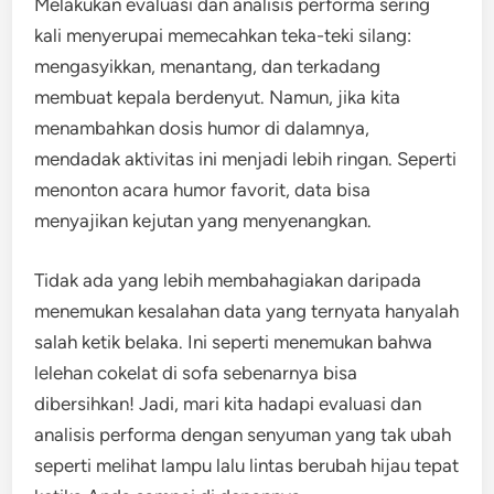
Melakukan evaluasi dan analisis performa sering
kali menyerupai memecahkan teka-teki silang:
mengasyikkan, menantang, dan terkadang
membuat kepala berdenyut. Namun, jika kita
menambahkan dosis humor di dalamnya,
mendadak aktivitas ini menjadi lebih ringan. Seperti
menonton acara humor favorit, data bisa
menyajikan kejutan yang menyenangkan.
Tidak ada yang lebih membahagiakan daripada
menemukan kesalahan data yang ternyata hanyalah
salah ketik belaka. Ini seperti menemukan bahwa
lelehan cokelat di sofa sebenarnya bisa
dibersihkan! Jadi, mari kita hadapi evaluasi dan
analisis performa dengan senyuman yang tak ubah
seperti melihat lampu lalu lintas berubah hijau tepat