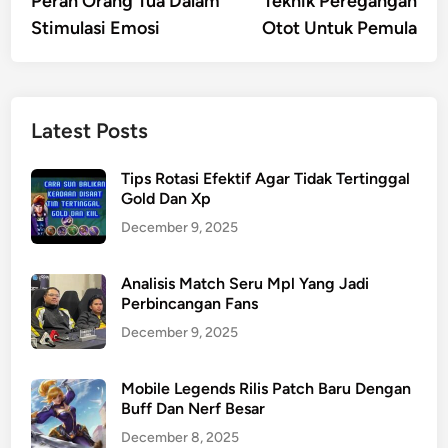
Peran Orang Tua Dalam
Teknik Peregangan
navigation
Stimulasi Emosi
Otot Untuk Pemula
Latest Posts
Tips Rotasi Efektif Agar Tidak Tertinggal
Gold Dan Xp
December 9, 2025
Analisis Match Seru Mpl Yang Jadi
Perbincangan Fans
December 9, 2025
Mobile Legends Rilis Patch Baru Dengan
Buff Dan Nerf Besar
December 8, 2025