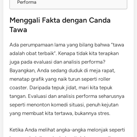
Performa
Menggali Fakta dengan Canda
Tawa
Ada perumpamaan lama yang bilang bahwa “tawa
adalah obat terbaik”. Kenapa tidak kita terapkan
juga pada evaluasi dan analisis performa?
Bayangkan, Anda sedang duduk di meja rapat,
menatap grafik yang naik turun seperti roller
coaster. Daripada tepuk jidat, mari kita tepuk
tangan. Evaluasi dan analisis performa seharusnya
seperti menonton komedi situasi, penuh kejutan
yang membuat kita tertawa, bukannya stres.
Ketika Anda melihat angka-angka melonjak seperti