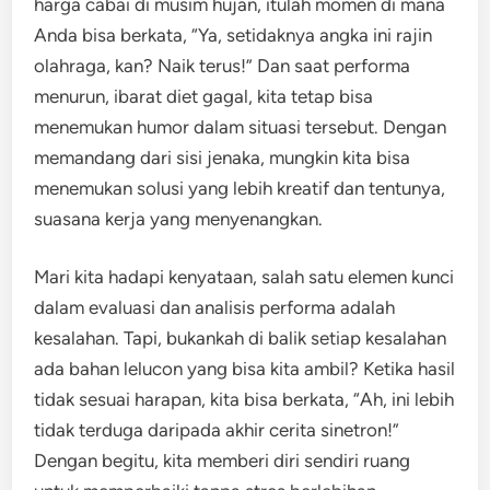
harga cabai di musim hujan, itulah momen di mana
Anda bisa berkata, “Ya, setidaknya angka ini rajin
olahraga, kan? Naik terus!” Dan saat performa
menurun, ibarat diet gagal, kita tetap bisa
menemukan humor dalam situasi tersebut. Dengan
memandang dari sisi jenaka, mungkin kita bisa
menemukan solusi yang lebih kreatif dan tentunya,
suasana kerja yang menyenangkan.
Mari kita hadapi kenyataan, salah satu elemen kunci
dalam evaluasi dan analisis performa adalah
kesalahan. Tapi, bukankah di balik setiap kesalahan
ada bahan lelucon yang bisa kita ambil? Ketika hasil
tidak sesuai harapan, kita bisa berkata, “Ah, ini lebih
tidak terduga daripada akhir cerita sinetron!”
Dengan begitu, kita memberi diri sendiri ruang