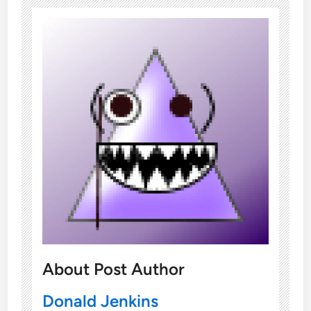
About Post Author
Donald Jenkins