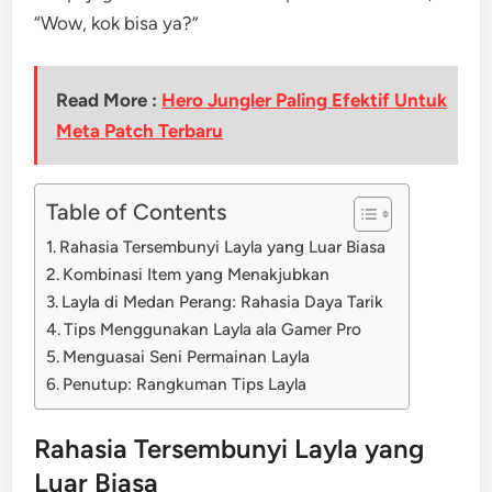
“Wow, kok bisa ya?”
Read More :
Hero Jungler Paling Efektif Untuk
Meta Patch Terbaru
Table of Contents
Rahasia Tersembunyi Layla yang Luar Biasa
Kombinasi Item yang Menakjubkan
Layla di Medan Perang: Rahasia Daya Tarik
Tips Menggunakan Layla ala Gamer Pro
Menguasai Seni Permainan Layla
Penutup: Rangkuman Tips Layla
Rahasia Tersembunyi Layla yang
Luar Biasa