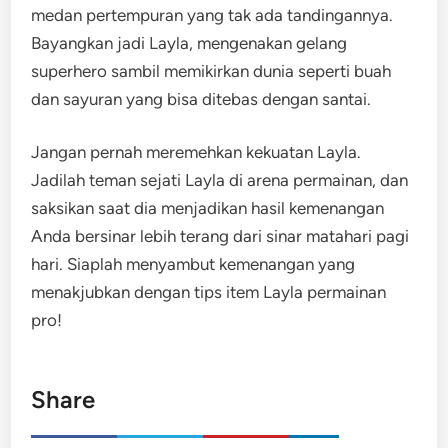
medan pertempuran yang tak ada tandingannya.
Bayangkan jadi Layla, mengenakan gelang
superhero sambil memikirkan dunia seperti buah
dan sayuran yang bisa ditebas dengan santai.
Jangan pernah meremehkan kekuatan Layla.
Jadilah teman sejati Layla di arena permainan, dan
saksikan saat dia menjadikan hasil kemenangan
Anda bersinar lebih terang dari sinar matahari pagi
hari. Siaplah menyambut kemenangan yang
menakjubkan dengan tips item Layla permainan
pro!
Share