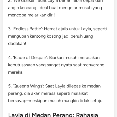
2. ‘Windtalker’: Buat Layla berlari lebih cepat dari
angin kencang. Ideal buat mengejar musuh yang
mencoba melarikan diri!
3. ‘Endless Battle’: Hemat ajaib untuk Layla, seperti
mengubah kantong kosong jadi penuh uang
dadakan!
4. ‘Blade of Despair’: Biarkan musuh merasakan
keputusasaan yang sangat nyata saat menyerang
mereka.
5. ‘Queen’s Wings’: Saat Layla dilepas ke medan
perang, dia akan merasa seperti malaikat
bersayap–meskipun musuh mungkin tidak setuju.
Layla di Medan Perang: Rahasia