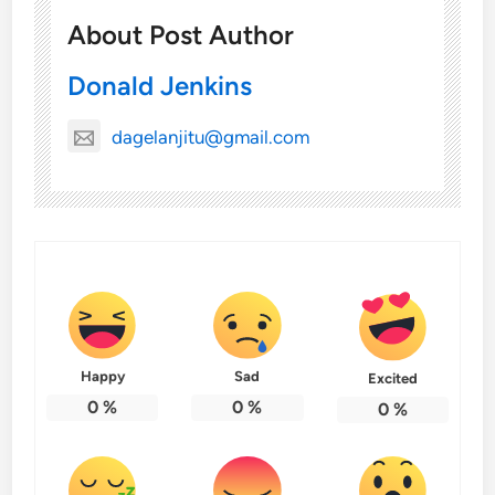
About Post Author
Donald Jenkins
dagelanjitu@gmail.com
Happy
Sad
Excited
0
%
0
%
0
%