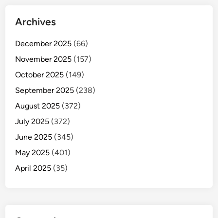
Archives
December 2025
(66)
November 2025
(157)
October 2025
(149)
September 2025
(238)
August 2025
(372)
July 2025
(372)
June 2025
(345)
May 2025
(401)
April 2025
(35)