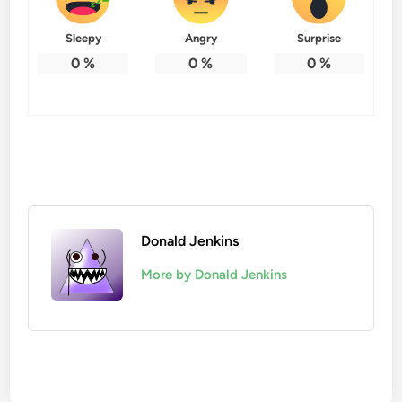
Sleepy
Angry
Surprise
0
%
0
%
0
%
Donald Jenkins
More by Donald Jenkins