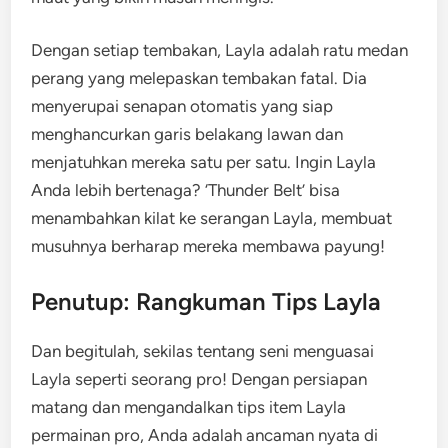
Dengan setiap tembakan, Layla adalah ratu medan
perang yang melepaskan tembakan fatal. Dia
menyerupai senapan otomatis yang siap
menghancurkan garis belakang lawan dan
menjatuhkan mereka satu per satu. Ingin Layla
Anda lebih bertenaga? ‘Thunder Belt’ bisa
menambahkan kilat ke serangan Layla, membuat
musuhnya berharap mereka membawa payung!
Penutup: Rangkuman Tips Layla
Dan begitulah, sekilas tentang seni menguasai
Layla seperti seorang pro! Dengan persiapan
matang dan mengandalkan tips item Layla
permainan pro, Anda adalah ancaman nyata di