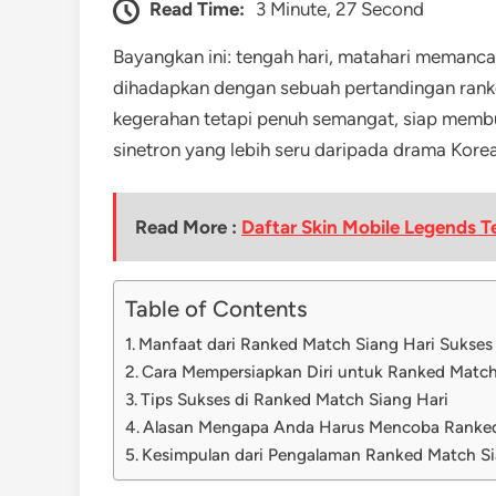
Read Time:
3 Minute, 27 Second
Bayangkan ini: tengah hari, matahari memancar
dihadapkan dengan sebuah pertandingan ran
kegerahan tetapi penuh semangat, siap membukt
sinetron yang lebih seru daripada drama Kor
Read More :
Daftar Skin Mobile Legends T
Table of Contents
Manfaat dari Ranked Match Siang Hari Sukses
Cara Mempersiapkan Diri untuk Ranked Match
Tips Sukses di Ranked Match Siang Hari
Alasan Mengapa Anda Harus Mencoba Ranked
Kesimpulan dari Pengalaman Ranked Match Si