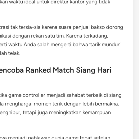
an waktu ideal untuk direktur kantor yang tidak
rasi tak tersia-sia karena suara penjual bakso dorong
kasi dengan rekan satu tim. Karena terkadang,
ti waktu Anda salah mengerti bahwa ‘tarik mundur’
lah telak.
encoba Ranked Match Siang Hari
ka game controller menjadi sahabat terbaik di siang
da menghargai momen terik dengan lebih bermakna.
menghibur, tetapi juga meningkatkan kemampuan
nya menjadi pahlawan dunia game tepat setelah