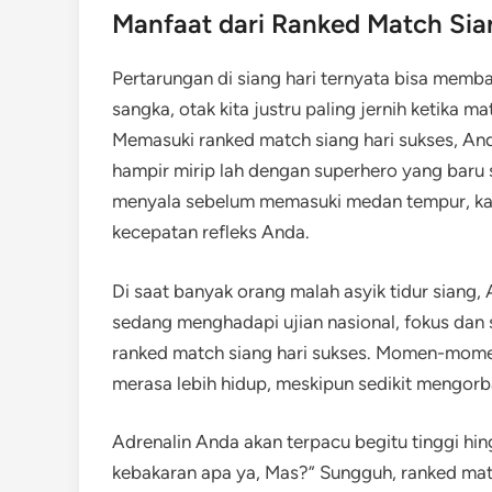
Manfaat dari Ranked Match Sia
Pertarungan di siang hari ternyata bisa memba
sangka, otak kita justru paling jernih ketik
Memasuki ranked match siang hari sukses, And
hampir mirip lah dengan superhero yang baru 
menyala sebelum memasuki medan tempur, k
kecepatan refleks Anda.
Di saat banyak orang malah asyik tidur siang,
sedang menghadapi ujian nasional, fokus dan 
ranked match siang hari sukses. Momen-mom
merasa lebih hidup, meskipun sedikit mengorb
Adrenalin Anda akan terpacu begitu tinggi hin
kebakaran apa ya, Mas?” Sungguh, ranked matc