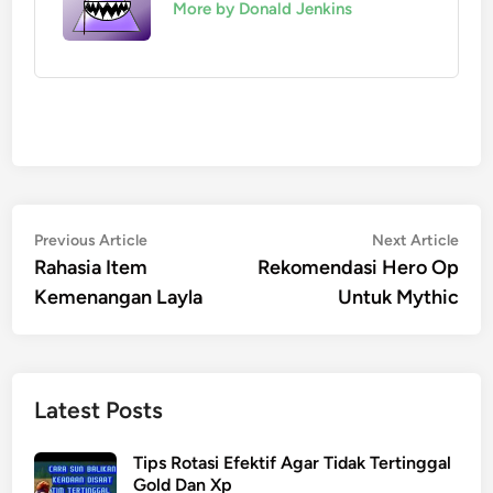
More by Donald Jenkins
Post
Previous
Nex
Previous Article
Next Article
article:
artic
Rahasia Item
Rekomendasi Hero Op
navigation
Kemenangan Layla
Untuk Mythic
Latest Posts
Tips Rotasi Efektif Agar Tidak Tertinggal
Gold Dan Xp