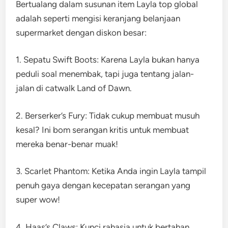
Bertualang dalam susunan item Layla top global
adalah seperti mengisi keranjang belanjaan
supermarket dengan diskon besar:
1. Sepatu Swift Boots: Karena Layla bukan hanya
peduli soal menembak, tapi juga tentang jalan-
jalan di catwalk Land of Dawn.
2. Berserker’s Fury: Tidak cukup membuat musuh
kesal? Ini bom serangan kritis untuk membuat
mereka benar-benar muak!
3. Scarlet Phantom: Ketika Anda ingin Layla tampil
penuh gaya dengan kecepatan serangan yang
super wow!
4. Haas’s Claws: Kunci rahasia untuk bertahan