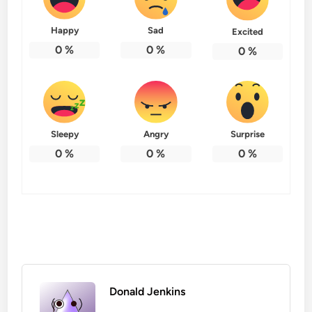
Happy
Sad
Excited
0
%
0
%
0
%
Sleepy
Angry
Surprise
0
%
0
%
0
%
Donald Jenkins