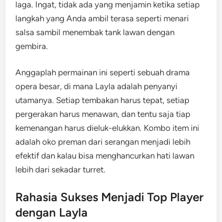
laga. Ingat, tidak ada yang menjamin ketika setiap
langkah yang Anda ambil terasa seperti menari
salsa sambil menembak tank lawan dengan
gembira.
Anggaplah permainan ini seperti sebuah drama
opera besar, di mana Layla adalah penyanyi
utamanya. Setiap tembakan harus tepat, setiap
pergerakan harus menawan, dan tentu saja tiap
kemenangan harus dieluk-elukkan. Kombo item ini
adalah oko preman dari serangan menjadi lebih
efektif dan kalau bisa menghancurkan hati lawan
lebih dari sekadar turret.
Rahasia Sukses Menjadi Top Player
dengan Layla