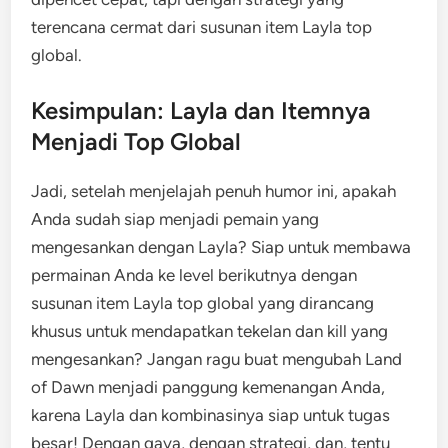
terencana cermat dari susunan item Layla top
global.
Kesimpulan: Layla dan Itemnya
Menjadi Top Global
Jadi, setelah menjelajah penuh humor ini, apakah
Anda sudah siap menjadi pemain yang
mengesankan dengan Layla? Siap untuk membawa
permainan Anda ke level berikutnya dengan
susunan item Layla top global yang dirancang
khusus untuk mendapatkan tekelan dan kill yang
mengesankan? Jangan ragu buat mengubah Land
of Dawn menjadi panggung kemenangan Anda,
karena Layla dan kombinasinya siap untuk tugas
besar! Dengan gaya, dengan strategi, dan, tentu