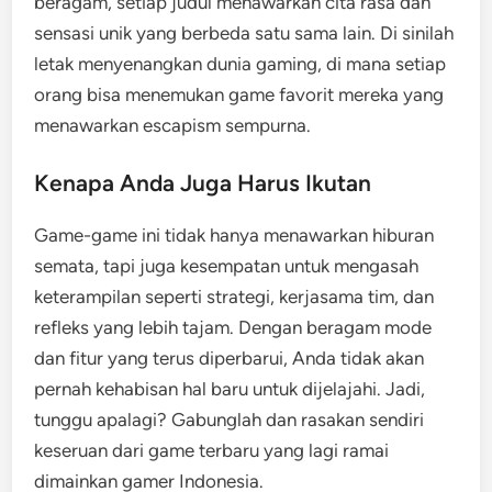
beragam, setiap judul menawarkan cita rasa dan
sensasi unik yang berbeda satu sama lain. Di sinilah
letak menyenangkan dunia gaming, di mana setiap
orang bisa menemukan game favorit mereka yang
menawarkan escapism sempurna.
Kenapa Anda Juga Harus Ikutan
Game-game ini tidak hanya menawarkan hiburan
semata, tapi juga kesempatan untuk mengasah
keterampilan seperti strategi, kerjasama tim, dan
refleks yang lebih tajam. Dengan beragam mode
dan fitur yang terus diperbarui, Anda tidak akan
pernah kehabisan hal baru untuk dijelajahi. Jadi,
tunggu apalagi? Gabunglah dan rasakan sendiri
keseruan dari game terbaru yang lagi ramai
dimainkan gamer Indonesia.