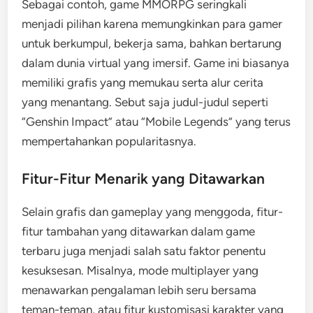
Sebagai contoh, game MMORPG seringkali
menjadi pilihan karena memungkinkan para gamer
untuk berkumpul, bekerja sama, bahkan bertarung
dalam dunia virtual yang imersif. Game ini biasanya
memiliki grafis yang memukau serta alur cerita
yang menantang. Sebut saja judul-judul seperti
“Genshin Impact” atau “Mobile Legends” yang terus
mempertahankan popularitasnya.
Fitur-Fitur Menarik yang Ditawarkan
Selain grafis dan gameplay yang menggoda, fitur-
fitur tambahan yang ditawarkan dalam game
terbaru juga menjadi salah satu faktor penentu
kesuksesan. Misalnya, mode multiplayer yang
menawarkan pengalaman lebih seru bersama
teman-teman, atau fitur kustomisasi karakter yang