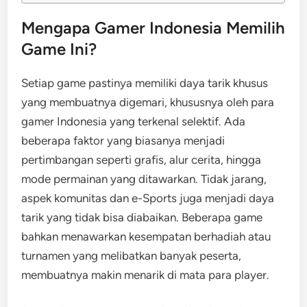
Mengapa Gamer Indonesia Memilih
Game Ini?
Setiap game pastinya memiliki daya tarik khusus
yang membuatnya digemari, khususnya oleh para
gamer Indonesia yang terkenal selektif. Ada
beberapa faktor yang biasanya menjadi
pertimbangan seperti grafis, alur cerita, hingga
mode permainan yang ditawarkan. Tidak jarang,
aspek komunitas dan e-Sports juga menjadi daya
tarik yang tidak bisa diabaikan. Beberapa game
bahkan menawarkan kesempatan berhadiah atau
turnamen yang melibatkan banyak peserta,
membuatnya makin menarik di mata para player.