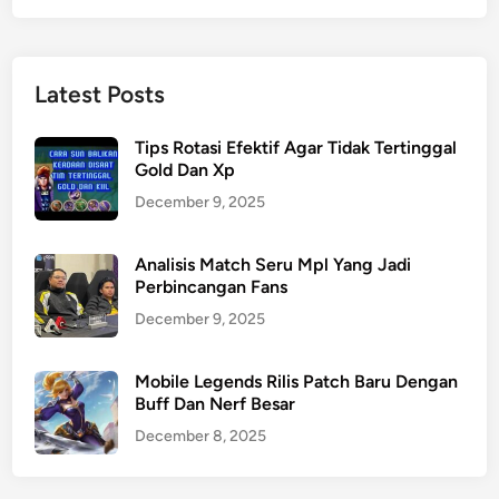
Latest Posts
Tips Rotasi Efektif Agar Tidak Tertinggal
Gold Dan Xp
December 9, 2025
Analisis Match Seru Mpl Yang Jadi
Perbincangan Fans
December 9, 2025
Mobile Legends Rilis Patch Baru Dengan
Buff Dan Nerf Besar
December 8, 2025