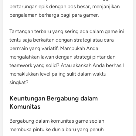
pertarungan epik dengan bos besar, menjanjikan
pengalaman berharga bagi para gamer.
Tantangan terbaru yang sering ada dalam game ini
tentu saja berkaitan dengan strategi atau cara
bermain yang variatif. Mampukah Anda
mengalahkan lawan dengan strategi pintar dan
teamwork yang solid? Atau akankah Anda berhasil
menaklukkan level paling sulit dalam waktu
singkat?
Keuntungan Bergabung dalam
Komunitas
Bergabung dalam komunitas game seolah
membuka pintu ke dunia baru yang penuh