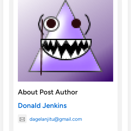
About Post Author
Donald Jenkins
dagelanjitu@gmail.com