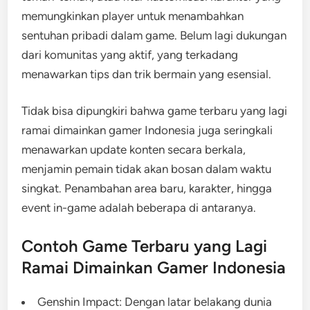
memungkinkan player untuk menambahkan
sentuhan pribadi dalam game. Belum lagi dukungan
dari komunitas yang aktif, yang terkadang
menawarkan tips dan trik bermain yang esensial.
Tidak bisa dipungkiri bahwa game terbaru yang lagi
ramai dimainkan gamer Indonesia juga seringkali
menawarkan update konten secara berkala,
menjamin pemain tidak akan bosan dalam waktu
singkat. Penambahan area baru, karakter, hingga
event in-game adalah beberapa di antaranya.
Contoh Game Terbaru yang Lagi
Ramai Dimainkan Gamer Indonesia
Genshin Impact: Dengan latar belakang dunia