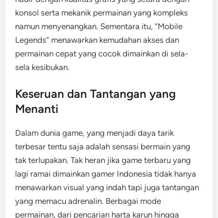
konsol serta mekanik permainan yang kompleks
namun menyenangkan. Sementara itu, “Mobile
Legends” menawarkan kemudahan akses dan
permainan cepat yang cocok dimainkan di sela-
sela kesibukan.
Keseruan dan Tantangan yang
Menanti
Dalam dunia game, yang menjadi daya tarik
terbesar tentu saja adalah sensasi bermain yang
tak terlupakan. Tak heran jika game terbaru yang
lagi ramai dimainkan gamer Indonesia tidak hanya
menawarkan visual yang indah tapi juga tantangan
yang memacu adrenalin. Berbagai mode
permainan, dari pencarian harta karun hingga