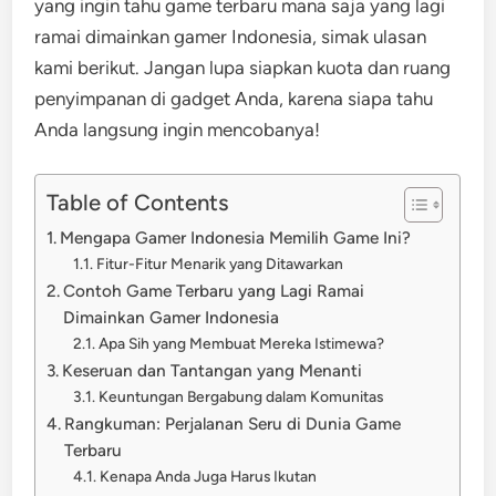
yang ingin tahu game terbaru mana saja yang lagi
ramai dimainkan gamer Indonesia, simak ulasan
kami berikut. Jangan lupa siapkan kuota dan ruang
penyimpanan di gadget Anda, karena siapa tahu
Anda langsung ingin mencobanya!
Table of Contents
Mengapa Gamer Indonesia Memilih Game Ini?
Fitur-Fitur Menarik yang Ditawarkan
Contoh Game Terbaru yang Lagi Ramai
Dimainkan Gamer Indonesia
Apa Sih yang Membuat Mereka Istimewa?
Keseruan dan Tantangan yang Menanti
Keuntungan Bergabung dalam Komunitas
Rangkuman: Perjalanan Seru di Dunia Game
Terbaru
Kenapa Anda Juga Harus Ikutan