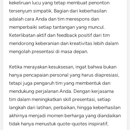
kekeliruan lucu yang tetap membuat penonton
tersenyum simpatik. Bagian dari keberhasilan
adalah cara Anda dan tim merespons dan
memperbaiki setiap tantangan yang muncul.
Keterlibatan aktif dan feedback positif dari tim
mendorong keberanian dan kreativitas lebih dalam
mengolah presentasi di masa depan.
Ketika merayakan kesuksesan, ingat bahwa bukan
hanya pencapaian personal yang harus diapresiasi,
tetapi juga pengaruh tim yang membentuk dan
mendukung perjalanan Anda. Dengan kerjasama
tim dalam meningkatkan skill presentasi, setiap
langkah dari latihan, perbaikan, hingga keberhasilan
akhirnya menjadi momen berharga yang diandaikan
tidak hanya menustuk quote-quotes inspiratif,