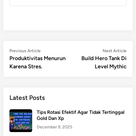
Post
Previous
Nex
Previous Article
Next Article
article:
artic
Produktivitas Menurun
Build Hero Tank Di
navigation
Karena Stres.
Level Mythic
Latest Posts
Tips Rotasi Efektif Agar Tidak Tertinggal
Gold Dan Xp
December 9, 2025