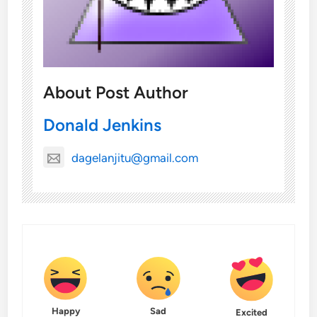
About Post Author
Donald Jenkins
dagelanjitu@gmail.com
Happy
Sad
Excited