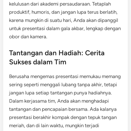
kelulusan dari akademi persaudaraan. Tetaplah
produktif, humoris, dan jangan lupa terus berlatih,
karena mungkin di suatu hari, Anda akan dipanggil
untuk presentasi dalam gala akbar, lengkap dengan
obor dan kamera.
Tantangan dan Hadiah: Cerita
Sukses dalam Tim
Berusaha mengemas presentasi memukau memang
sering seperti menggali lubang tanpa akhir, tetapi
jangan lupa setiap tantangan punya hadiahnya.
Dalam kerjasama tim, Anda akan menghadapi
tantangan dan pencapaian bersama. Ada kalanya
presentasi berakhir kompak dengan tepuk tangan
meriah, dan di lain waktu, mungkin terjadi