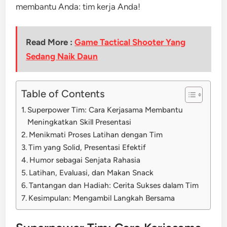
membantu Anda: tim kerja Anda!
Read More :
Game Tactical Shooter Yang
Sedang Naik Daun
Table of Contents
Superpower Tim: Cara Kerjasama Membantu
Meningkatkan Skill Presentasi
Menikmati Proses Latihan dengan Tim
Tim yang Solid, Presentasi Efektif
Humor sebagai Senjata Rahasia
Latihan, Evaluasi, dan Makan Snack
Tantangan dan Hadiah: Cerita Sukses dalam Tim
Kesimpulan: Mengambil Langkah Bersama