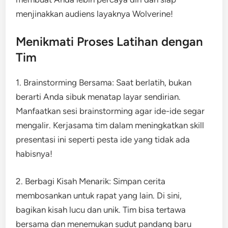
menjinakkan audiens layaknya Wolverine!
Menikmati Proses Latihan dengan
Tim
1. Brainstorming Bersama: Saat berlatih, bukan
berarti Anda sibuk menatap layar sendirian.
Manfaatkan sesi brainstorming agar ide-ide segar
mengalir. Kerjasama tim dalam meningkatkan skill
presentasi ini seperti pesta ide yang tidak ada
habisnya!
2. Berbagi Kisah Menarik: Simpan cerita
membosankan untuk rapat yang lain. Di sini,
bagikan kisah lucu dan unik. Tim bisa tertawa
bersama dan menemukan sudut pandang baru