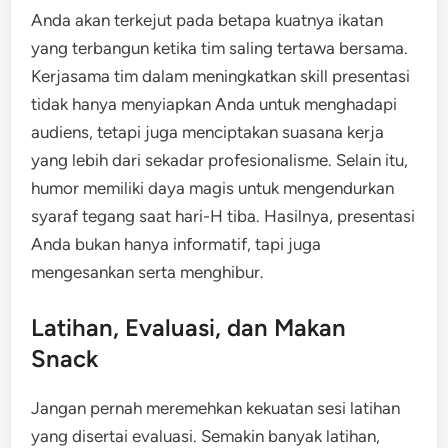
Anda akan terkejut pada betapa kuatnya ikatan
yang terbangun ketika tim saling tertawa bersama.
Kerjasama tim dalam meningkatkan skill presentasi
tidak hanya menyiapkan Anda untuk menghadapi
audiens, tetapi juga menciptakan suasana kerja
yang lebih dari sekadar profesionalisme. Selain itu,
humor memiliki daya magis untuk mengendurkan
syaraf tegang saat hari-H tiba. Hasilnya, presentasi
Anda bukan hanya informatif, tapi juga
mengesankan serta menghibur.
Latihan, Evaluasi, dan Makan
Snack
Jangan pernah meremehkan kekuatan sesi latihan
yang disertai evaluasi. Semakin banyak latihan,