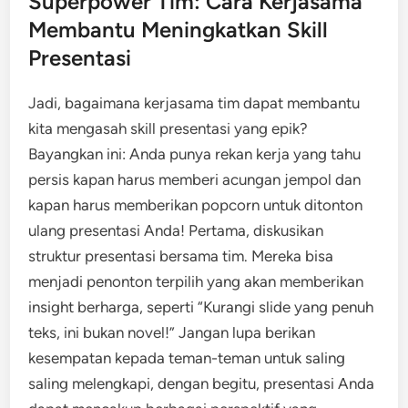
Superpower Tim: Cara Kerjasama
Membantu Meningkatkan Skill
Presentasi
Jadi, bagaimana kerjasama tim dapat membantu
kita mengasah skill presentasi yang epik?
Bayangkan ini: Anda punya rekan kerja yang tahu
persis kapan harus memberi acungan jempol dan
kapan harus memberikan popcorn untuk ditonton
ulang presentasi Anda! Pertama, diskusikan
struktur presentasi bersama tim. Mereka bisa
menjadi penonton terpilih yang akan memberikan
insight berharga, seperti “Kurangi slide yang penuh
teks, ini bukan novel!” Jangan lupa berikan
kesempatan kepada teman-teman untuk saling
saling melengkapi, dengan begitu, presentasi Anda