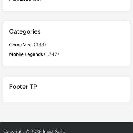
Categories
Game Viral
(388)
Mobile Legends
(1,747)
Footer TP
Copyright © 2026
Insist Soft
.