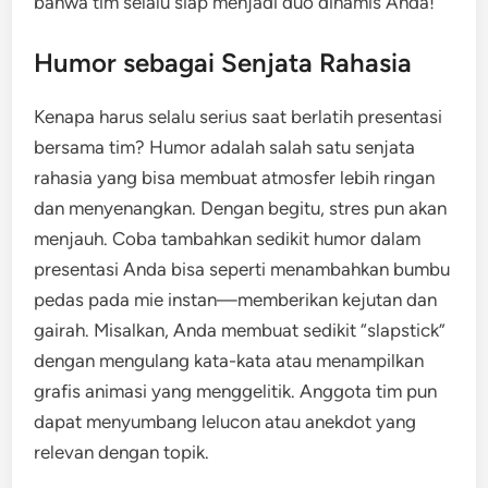
bahwa tim selalu siap menjadi duo dinamis Anda!
Humor sebagai Senjata Rahasia
Kenapa harus selalu serius saat berlatih presentasi
bersama tim? Humor adalah salah satu senjata
rahasia yang bisa membuat atmosfer lebih ringan
dan menyenangkan. Dengan begitu, stres pun akan
menjauh. Coba tambahkan sedikit humor dalam
presentasi Anda bisa seperti menambahkan bumbu
pedas pada mie instan—memberikan kejutan dan
gairah. Misalkan, Anda membuat sedikit “slapstick”
dengan mengulang kata-kata atau menampilkan
grafis animasi yang menggelitik. Anggota tim pun
dapat menyumbang lelucon atau anekdot yang
relevan dengan topik.