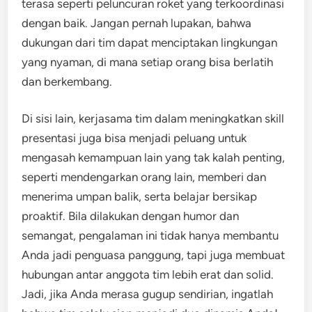
terasa seperti peluncuran roket yang terkoordinasi
dengan baik. Jangan pernah lupakan, bahwa
dukungan dari tim dapat menciptakan lingkungan
yang nyaman, di mana setiap orang bisa berlatih
dan berkembang.
Di sisi lain, kerjasama tim dalam meningkatkan skill
presentasi juga bisa menjadi peluang untuk
mengasah kemampuan lain yang tak kalah penting,
seperti mendengarkan orang lain, memberi dan
menerima umpan balik, serta belajar bersikap
proaktif. Bila dilakukan dengan humor dan
semangat, pengalaman ini tidak hanya membantu
Anda jadi penguasa panggung, tapi juga membuat
hubungan antar anggota tim lebih erat dan solid.
Jadi, jika Anda merasa gugup sendirian, ingatlah