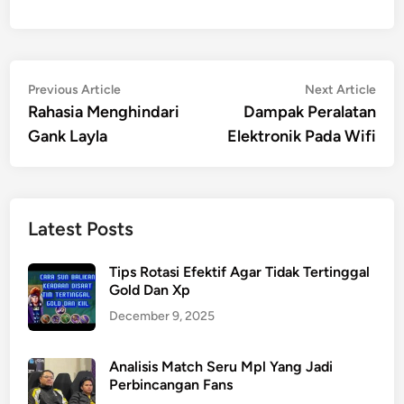
Post
Previous
Nex
Previous Article
Next Article
article:
artic
Rahasia Menghindari
Dampak Peralatan
navigation
Gank Layla
Elektronik Pada Wifi
Latest Posts
Tips Rotasi Efektif Agar Tidak Tertinggal
Gold Dan Xp
December 9, 2025
Analisis Match Seru Mpl Yang Jadi
Perbincangan Fans