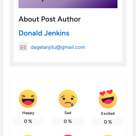
About Post Author
Donald Jenkins
dagelanjitu@gmail.com
Happy
Sad
Excited
0
%
0
%
0
%