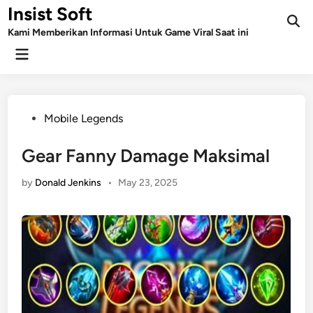
Skip
Insist Soft
to
Kami Memberikan Informasi Untuk Game Viral Saat ini
content
Main
Menu
Posted
Mobile Legends
in
Gear Fanny Damage Maksimal
by
Donald Jenkins
•
May 23, 2025