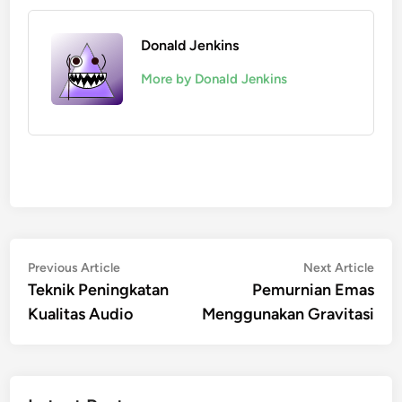
Donald Jenkins
More by Donald Jenkins
Post
Previous
Nex
Previous Article
Next Article
article:
artic
Teknik Peningkatan
Pemurnian Emas
navigation
Kualitas Audio
Menggunakan Gravitasi