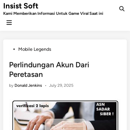
Skip
Insist Soft
to
Kami Memberikan Informasi Untuk Game Viral Saat ini
content
Main
Menu
Posted
Mobile Legends
in
Perlindungan Akun Dari
Peretasan
by
Donald Jenkins
•
July 29, 2025