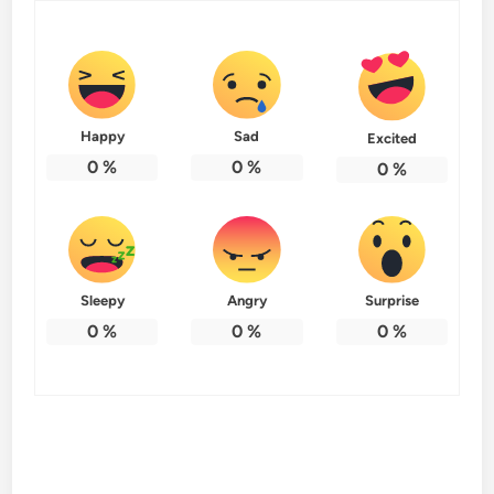
Happy
Sad
Excited
0
%
0
%
0
%
Sleepy
Angry
Surprise
0
%
0
%
0
%