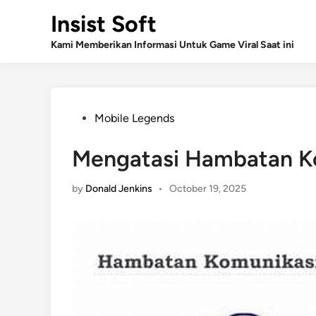
Skip
Insist Soft
to
content
Kami Memberikan Informasi Untuk Game Viral Saat ini
Posted
Mobile Legends
in
Mengatasi Hambatan K
by
Donald Jenkins
•
October 19, 2025