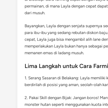
permainan, di mana Layla dengan cepat dapa
dari musuh.
Bayangkan, Layla dengan senjata supernya se
para ibu-ibu yang sedang rebutan diskon baj
cepat, Layla juga bisa mengambil alih lane de
memperlakukan Layla bukan hanya sebagai pene
memanen emas di ladang musuh.
Lima Langkah untuk Cara Farm
1. Serang Sasaran di Belakang: Layla memilik
berdirilah di posisi yang aman, seolah-olah k
2. Pakai Skill dengan Bijak: Jangan boros! M
monster hutan seperti menggunakan kuota inte