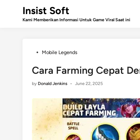
Skip
Insist Soft
to
content
Kami Memberikan Informasi Untuk Game Viral Saat ini
Posted
Mobile Legends
in
Cara Farming Cepat De
by
Donald Jenkins
•
June 22, 2025