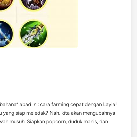
ahana” abad ini: cara farming cepat dengan Layla!
u yang siap meledak? Nah, kita akan mengubahnya
wah musuh. Siapkan popcorn, duduk manis, dan