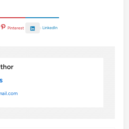
LinkedIn
Pinterest
thor
s
mail.com