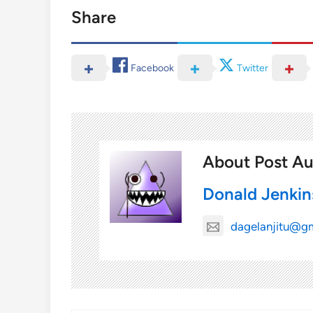
Share
Facebook
Twitter
About Post Au
Donald Jenkin
dagelanjitu@g