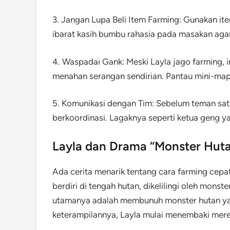
3. Jangan Lupa Beli Item Farming: Gunakan ite
ibarat kasih bumbu rahasia pada masakan agar
4. Waspadai Gank: Meski Layla jago farming, 
menahan serangan sendirian. Pantau mini-map 
5. Komunikasi dengan Tim: Sebelum teman satu 
berkoordinasi. Lagaknya seperti ketua geng y
Layla dan Drama “Monster Hut
Ada cerita menarik tentang cara farming cepa
berdiri di tengah hutan, dikelilingi oleh monst
utamanya adalah membunuh monster hutan yan
keterampilannya, Layla mulai menembaki mer