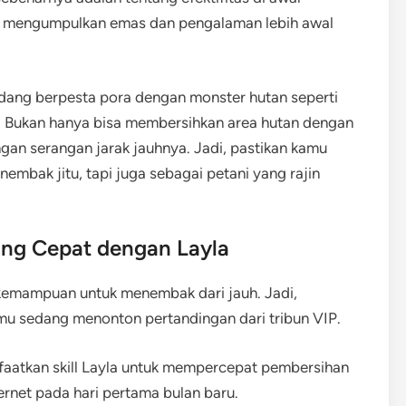
t mengumpulkan emas dan pengalaman lebih awal
dang berpesta pora dengan monster hutan seperti
u. Bukan hanya bisa membersihkan area hutan dengan
ngan serangan jarak jauhnya. Jadi, pastikan kamu
mbak jitu, tapi juga sebagai petani yang rajin
ing Cepat dengan Layla
i kemampuan untuk menembak dari jauh. Jadi,
amu sedang menonton pertandingan dari tribun VIP.
anfaatkan skill Layla untuk mempercepat pembersihan
rnet pada hari pertama bulan baru.