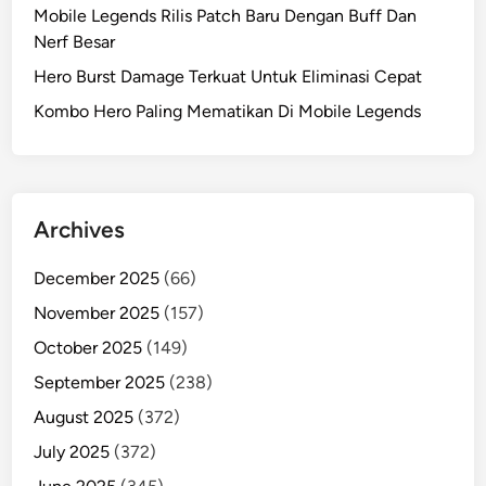
Mobile Legends Rilis Patch Baru Dengan Buff Dan
Nerf Besar
Hero Burst Damage Terkuat Untuk Eliminasi Cepat
Kombo Hero Paling Mematikan Di Mobile Legends
Archives
December 2025
(66)
November 2025
(157)
October 2025
(149)
September 2025
(238)
August 2025
(372)
July 2025
(372)