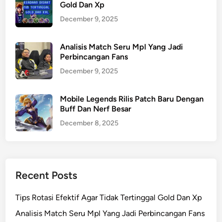
Gold Dan Xp
December 9, 2025
Analisis Match Seru Mpl Yang Jadi
Perbincangan Fans
December 9, 2025
Mobile Legends Rilis Patch Baru Dengan
Buff Dan Nerf Besar
December 8, 2025
Recent Posts
Tips Rotasi Efektif Agar Tidak Tertinggal Gold Dan Xp
Analisis Match Seru Mpl Yang Jadi Perbincangan Fans