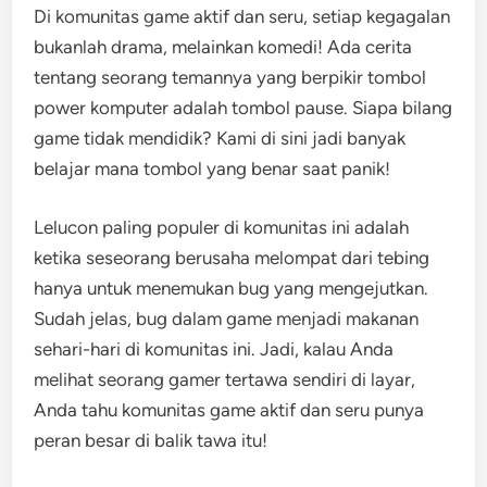
Di komunitas game aktif dan seru, setiap kegagalan
bukanlah drama, melainkan komedi! Ada cerita
tentang seorang temannya yang berpikir tombol
power komputer adalah tombol pause. Siapa bilang
game tidak mendidik? Kami di sini jadi banyak
belajar mana tombol yang benar saat panik!
Lelucon paling populer di komunitas ini adalah
ketika seseorang berusaha melompat dari tebing
hanya untuk menemukan bug yang mengejutkan.
Sudah jelas, bug dalam game menjadi makanan
sehari-hari di komunitas ini. Jadi, kalau Anda
melihat seorang gamer tertawa sendiri di layar,
Anda tahu komunitas game aktif dan seru punya
peran besar di balik tawa itu!