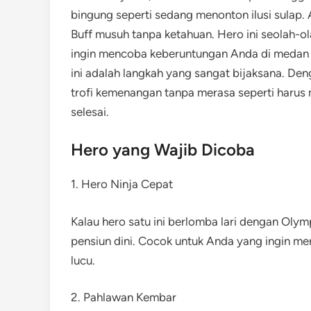
bingung seperti sedang menonton ilusi sulap
Buff musuh tanpa ketahuan. Hero ini seolah-o
ingin mencoba keberuntungan Anda di medan pe
ini adalah langkah yang sangat bijaksana. Den
trofi kemenangan tanpa merasa seperti harus 
selesai.
Hero yang Wajib Dicoba
1. Hero Ninja Cepat
Kalau hero satu ini berlomba lari dengan Olymp
pensiun dini. Cocok untuk Anda yang ingin m
lucu.
2. Pahlawan Kembar