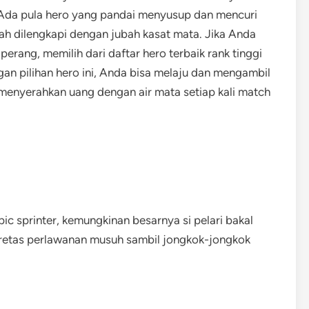
. Ada pula hero yang pandai menyusup dan mencuri
lah dilengkapi dengan jubah kasat mata. Jika Anda
rang, memilih dari daftar hero terbaik rank tinggi
gan pilihan hero ini, Anda bisa melaju dan mengambil
menyerahkan uang dengan air mata setiap kali match
ic sprinter, kemungkinan besarnya si pelari bakal
eretas perlawanan musuh sambil jongkok-jongkok