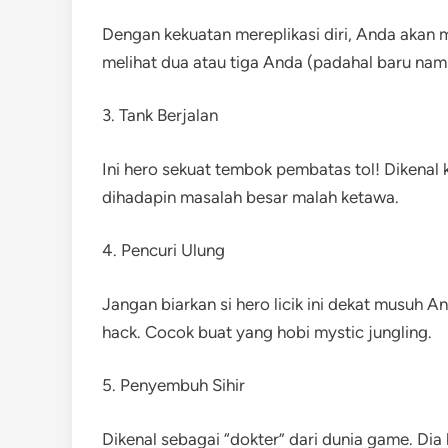
Dengan kekuatan mereplikasi diri, Anda akan
melihat dua atau tiga Anda (padahal baru na
3. Tank Berjalan
Ini hero sekuat tembok pembatas tol! Dikenal 
dihadapin masalah besar malah ketawa.
4. Pencuri Ulung
Jangan biarkan si hero licik ini dekat musuh A
hack. Cocok buat yang hobi mystic jungling.
5. Penyembuh Sihir
Dikenal sebagai “dokter” dari dunia game. Dia