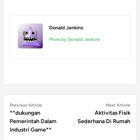
Donald Jenkins
More by Donald Jenkins
Post
Previous
Nex
Previous Article
Next Article
article:
artic
**dukungan
Aktivitas Fisik
navigation
Pemerintah Dalam
Sederhana Di Rumah
Industri Game**