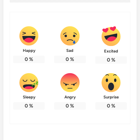
Happy
Sad
Excited
0
%
0
%
0
%
Sleepy
Angry
Surprise
0
%
0
%
0
%