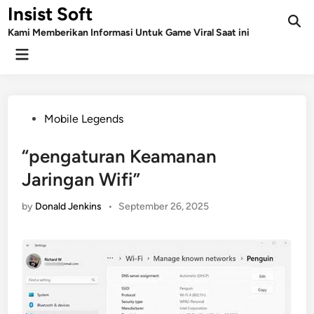
Skip
Insist Soft
to
Kami Memberikan Informasi Untuk Game Viral Saat ini
content
Main
Menu
Posted
Mobile Legends
in
“pengaturan Keamanan
Jaringan Wifi”
by
Donald Jenkins
•
September 26, 2025