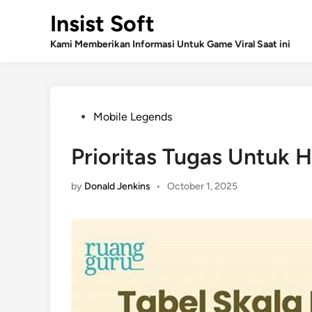
Skip
Insist Soft
to
content
Kami Memberikan Informasi Untuk Game Viral Saat ini
Posted
Mobile Legends
in
Prioritas Tugas Untuk H
by
Donald Jenkins
•
October 1, 2025