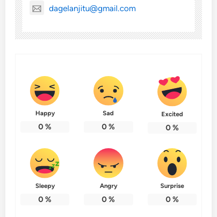
dagelanjitu@gmail.com
Happy
Sad
Excited
0
%
0
%
0
%
Sleepy
Angry
Surprise
0
%
0
%
0
%