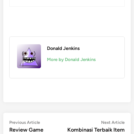
Donald Jenkins
More by Donald Jenkins
Post
Previous
Nex
Previous Article
Next Article
article:
artic
Review Game
Kombinasi Terbaik Item
navigation