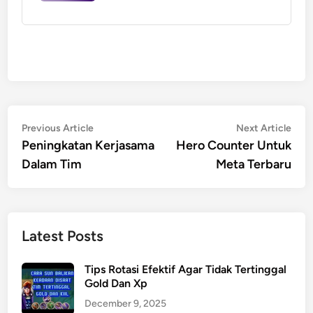
Post
Previous
Nex
Previous Article
Next Article
article:
artic
Peningkatan Kerjasama
Hero Counter Untuk
navigation
Dalam Tim
Meta Terbaru
Latest Posts
Tips Rotasi Efektif Agar Tidak Tertinggal
Gold Dan Xp
December 9, 2025