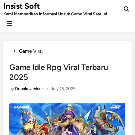
Skip
Insist Soft
to
Kami Memberikan Informasi Untuk Game Viral Saat ini
content
Main
Menu
Posted
Game Viral
in
Game Idle Rpg Viral Terbaru
2025
by
Donald Jenkins
•
July 15, 2025