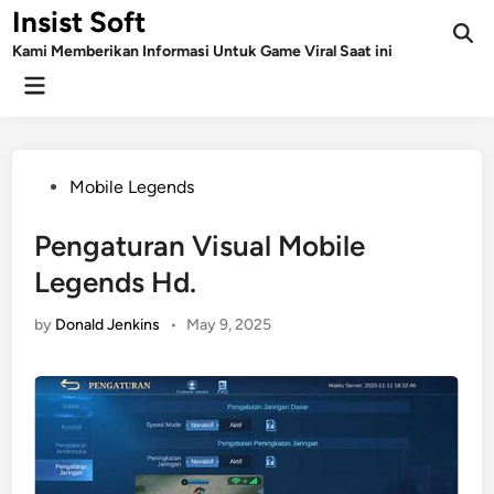
Skip
Insist Soft
to
Kami Memberikan Informasi Untuk Game Viral Saat ini
content
Main
Menu
Posted
Mobile Legends
in
Pengaturan Visual Mobile
Legends Hd.
by
Donald Jenkins
•
May 9, 2025