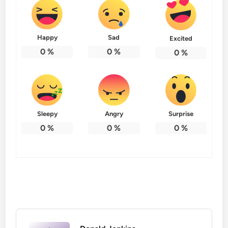
Happy
Sad
Excited
0
%
0
%
0
%
Sleepy
Angry
Surprise
0
%
0
%
0
%