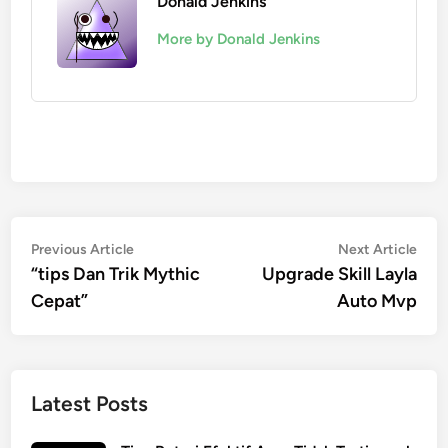
Donald Jenkins
More by Donald Jenkins
Post
Previous
Nex
Previous Article
Next Article
article:
artic
“tips Dan Trik Mythic
Upgrade Skill Layla
navigation
Cepat”
Auto Mvp
Latest Posts