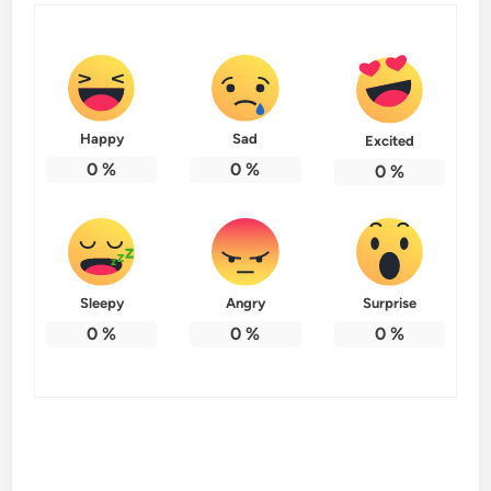
Happy
Sad
Excited
0
%
0
%
0
%
Sleepy
Angry
Surprise
0
%
0
%
0
%