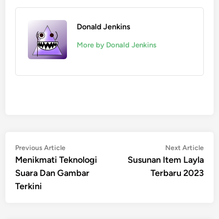
Donald Jenkins
More by Donald Jenkins
Post
Previous
Nex
Previous Article
Next Article
article:
artic
Menikmati Teknologi
Susunan Item Layla
navigation
Suara Dan Gambar
Terbaru 2023
Terkini