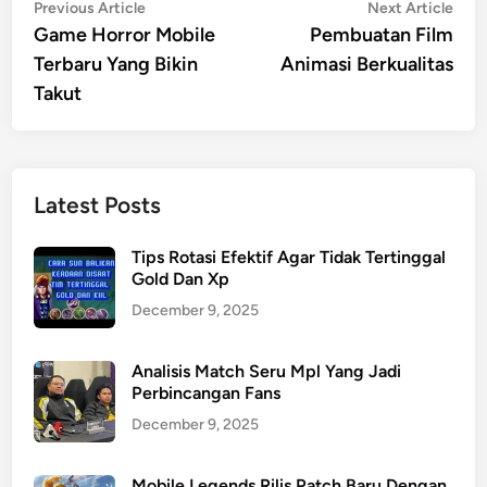
Post
Previous
Nex
Previous Article
Next Article
article:
artic
Game Horror Mobile
Pembuatan Film
navigation
Terbaru Yang Bikin
Animasi Berkualitas
Takut
Latest Posts
Tips Rotasi Efektif Agar Tidak Tertinggal
Gold Dan Xp
December 9, 2025
Analisis Match Seru Mpl Yang Jadi
Perbincangan Fans
December 9, 2025
Mobile Legends Rilis Patch Baru Dengan