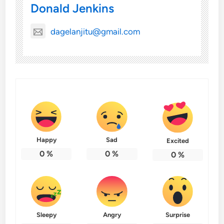
Donald Jenkins
dagelanjitu@gmail.com
Happy
Sad
Excited
0
%
0
%
0
%
Sleepy
Angry
Surprise