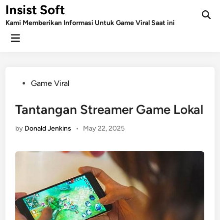
Skip
Insist Soft
to
Kami Memberikan Informasi Untuk Game Viral Saat ini
content
Main
Menu
Posted
Game Viral
in
Tantangan Streamer Game Lokal
by
Donald Jenkins
•
May 22, 2025