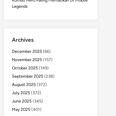
Kombo Hero Paling Mematikan Di Mobile
Legends
Archives
December 2025
(66)
November 2025
(157)
October 2025
(149)
September 2025
(238)
August 2025
(372)
July 2025
(372)
June 2025
(345)
May 2025
(401)