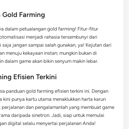
 Gold Farming
a dalam petualangan gold farming! Fitur-fitur
otomatisasi menjadi rahasia tersembunyi dari
i saja jangan sampai salah gunakan, ya! Kejutan dari
an menuju kekayaan instan; mungkin bukan di
in dalam game akan bikin senyum makin lebar.
g Efisien Terkini
ia panduan gold farming efisien terkini ini. Dengan
a kini punya kartu utama menaklukkan harta karun
uan; perjalanan dan pengalamanlah yang membuat game
rama daripada sinetron. Jadi, siap untuk memulai
n digital selalu menyertai perjalanan Anda!