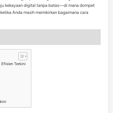
nuju kekayaan digital tanpa batas—di mana dompet
 ketika Anda masih memikirkan bagaimana cara
fisien Terkini
kini