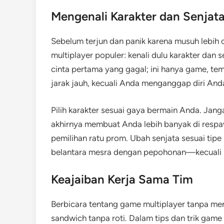
Mengenali Karakter dan Senjat
Sebelum terjun dan panik karena musuh lebih ca
multiplayer populer: kenali dulu karakter dan
cinta pertama yang gagal; ini hanya game, t
jarak jauh, kecuali Anda menganggap diri And
Pilih karakter sesuai gaya bermain Anda. Jang
akhirnya membuat Anda lebih banyak di respa
pemilihan ratu prom. Ubah senjata sesuai tip
belantara mesra dengan pepohonan—kecuali 
Keajaiban Kerja Sama Tim
Berbicara tentang game multiplayer tanpa me
sandwich tanpa roti. Dalam tips dan trik game