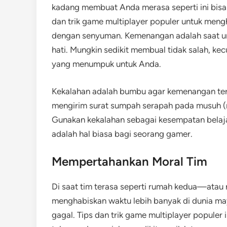
kadang membuat Anda merasa seperti ini bisa 
dan trik game multiplayer populer untuk meng
dengan senyuman. Kemenangan adalah saat u
hati. Mungkin sedikit membual tidak salah, ke
yang menumpuk untuk Anda.
Kekalahan adalah bumbu agar kemenangan tera
mengirim surat sumpah serapah pada musuh (
Gunakan kekalahan sebagai kesempatan belajar.
adalah hal biasa bagi seorang gamer.
Mempertahankan Moral Tim
Di saat tim terasa seperti rumah kedua—atau
menghabiskan waktu lebih banyak di dunia ma
gagal. Tips dan trik game multiplayer populer