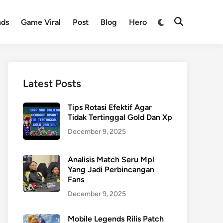
nds
Game Viral
Post
Blog
Hero
Latest Posts
Tips Rotasi Efektif Agar
Tidak Tertinggal Gold Dan Xp
December 9, 2025
Analisis Match Seru Mpl
Yang Jadi Perbincangan
Fans
December 9, 2025
Mobile Legends Rilis Patch