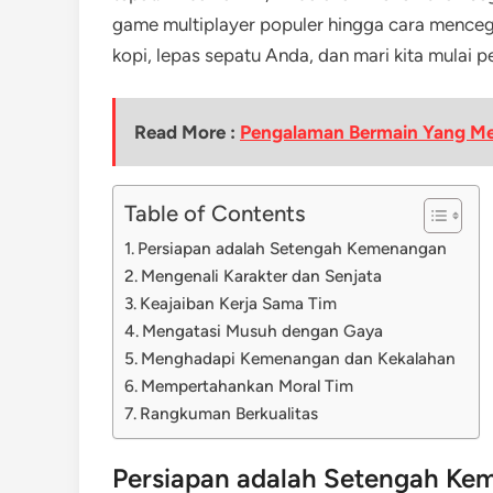
game multiplayer populer hingga cara mencega
kopi, lepas sepatu Anda, dan mari kita mulai pe
Read More :
Pengalaman Bermain Yang M
Table of Contents
Persiapan adalah Setengah Kemenangan
Mengenali Karakter dan Senjata
Keajaiban Kerja Sama Tim
Mengatasi Musuh dengan Gaya
Menghadapi Kemenangan dan Kekalahan
Mempertahankan Moral Tim
Rangkuman Berkualitas
Persiapan adalah Setengah K