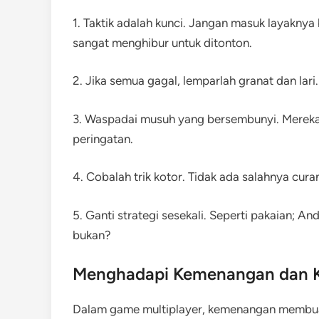
1. Taktik adalah kunci. Jangan masuk layaknya
sangat menghibur untuk ditonton.
2. Jika semua gagal, lemparlah granat dan lari.
3. Waspadai musuh yang bersembunyi. Mereka s
peringatan.
4. Cobalah trik kotor. Tidak ada salahnya curan
5. Ganti strategi sesekali. Seperti pakaian; 
bukan?
Menghadapi Kemenangan dan 
Dalam game multiplayer, kemenangan membuat