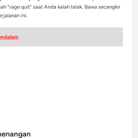
h “rage quit” saat Anda kalah telak. Bawa secangkir
rjalanan ini.
endalam
emenangan