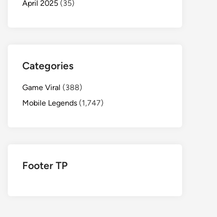
April 2025
(35)
Categories
Game Viral
(388)
Mobile Legends
(1,747)
Footer TP