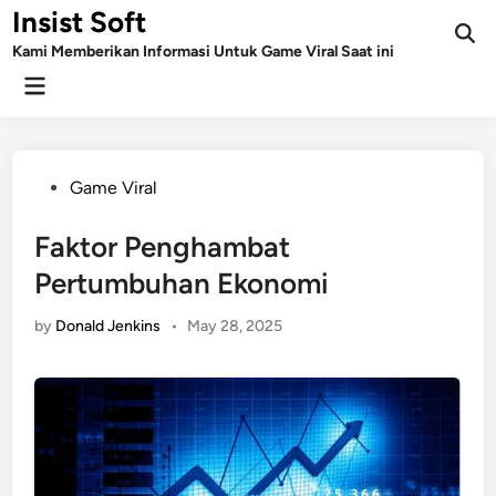
Skip
Insist Soft
to
Kami Memberikan Informasi Untuk Game Viral Saat ini
content
Main
Menu
Posted
Game Viral
in
Faktor Penghambat
Pertumbuhan Ekonomi
by
Donald Jenkins
•
May 28, 2025