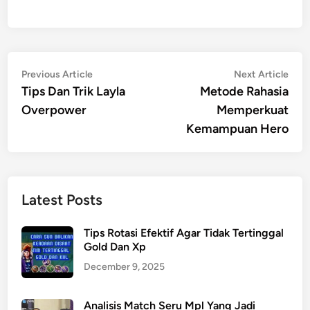
Post
Previous
Nex
Previous Article
Next Article
article:
artic
Tips Dan Trik Layla
Metode Rahasia
navigation
Overpower
Memperkuat
Kemampuan Hero
Latest Posts
Tips Rotasi Efektif Agar Tidak Tertinggal
Gold Dan Xp
December 9, 2025
Analisis Match Seru Mpl Yang Jadi