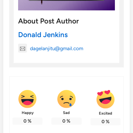
About Post Author
Donald Jenkins
dagelanjitu@gmail.com
Happy
Sad
Excited
0
%
0
%
0
%